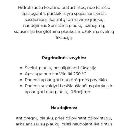
Hidrolizuotu keratinu praturtintas, nuo karščio
apsaugantis purškiklis yra specialiai skirtas
kasdieniam įkaitintų formavimo įrankių
naudojimui. Sumažina plaukų lūžinėjimą,
šiaušimąsi bei glotnina plaukus ir užtikrina švelnią
fiksaciją.
Pagrindinės savybės:
Švelni, plaukų nesulipinanti fiksacija
Apsauga nuo karščio iki 230 °C
Padeda apsaugoti nuo drėgmės poveikio
Padeda suvaldyti besišiaušiančius plaukus ir
apsaugoti nuo plaukų lūžinėjimo
Naudojimas:
ant drėgnų plaukų, prieš džiovinant džiovintuvu,
arba ant sausų plaukų, prieš naudojant įkaitintus