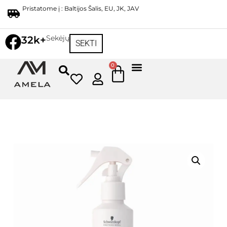
Pristatome į : Baltijos Šalis, EU, JK, JAV
Sekėjų
32k+
SEKTI
0