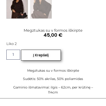
Megztukas su v formos iškirpte
45,00
€
Liko 2
Į Krepšelį
Megztukas su v formos iškirpte
Sudėtis: 50% akrilas, 50% poliamidas
Gaminio išmatavimai: ilgis – 62cm, per krūtinę –
114cm