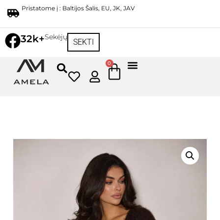
Pristatome į : Baltijos Šalis, EU, JK, JAV
Sekėjų
32k+
SEKTI
0