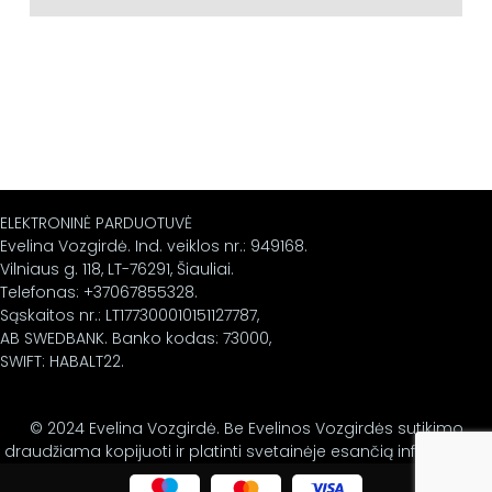
ELEKTRONINĖ PARDUOTUVĖ
Evelina Vozgirdė. Ind. veiklos nr.: 949168.
Vilniaus g. 118, LT-76291, Šiauliai.
Telefonas: +37067855328.
Sąskaitos nr.: LT177300010151127787,
AB SWEDBANK. Banko kodas: 73000,
SWIFT: HABALT22.
© 2024 Evelina Vozgirdė. Be Evelinos Vozgirdės sutikimo
draudžiama kopijuoti ir platinti svetainėje esančią informaciją.