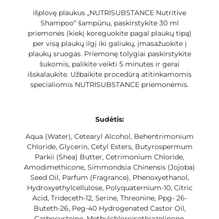
išplovę plaukus „NUTRISUBSTANCE Nutritive
Shampoo“ šampūnu, paskirstykite 30 ml
priemonės (kiekį koreguokite pagal plaukų tipą)
per visą plaukų ilgį iki galiukų, įmasažuokite į
plaukų sruogas. Priemonę tolygiai paskirstykite
šukomis, palikite veikti 5 minutes ir gerai
išskalaukite. Užbaikite procedūrą atitinkamomis
specialiomis NUTRISUBSTANCE priemonėmis.
Sudėtis:
Aqua (Water), Cetearyl Alcohol, Behentrimonium
Chloride, Glycerin, Cetyl Esters, Butyrospermum
Parkii (Shea) Butter, Cetrimonium Chloride,
Amodimethicone, Simmondsia Chinensis (Jojoba)
Seed Oil, Parfum (Fragrance), Phenoxyethanol,
Hydroxyethylcellulose, Polyquaternium-10, Citric
Acid, Trideceth-12, Serine, Threonine, Ppg- 26-
Buteth-26, Peg-40 Hydrogenated Castor Oil,
Carbocysteine, Methylchloroisothiazolinone,