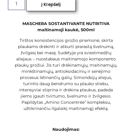
Į Krepšelį
MASCHERA SOSTANTIVANTE NUTRITIVA
maitinamoji kaukė, 500ml
Tirštos konsistencijos grožio priemonė, skirta
plaukams drėkinti ir atkurti prarastą švelnumą,
žvilgesį bei masę. Sudėtyje yra sviestmedžių
aliejaus – nuostabaus maitinamojo komponento
plaukų grožiui. Jis turi drėkinamųjų, maitinamųjų,
minkštinamųjų, antioksidacinių ir senėjimo
procesus lėtinančių galių. Simondsijų aliejus,
turintis daug bendrumo su plauko stiebu,
intensyviai stiprina ir drėkina plaukus, padeda
jiems įgauti tvirtumo, švelnumo ir žvilgesio.
Papildytas „Amino Concentrée“ kompleksu,
užtikrinančiu ilgalaikį maitinamąjį efektą.
Naudojimas: