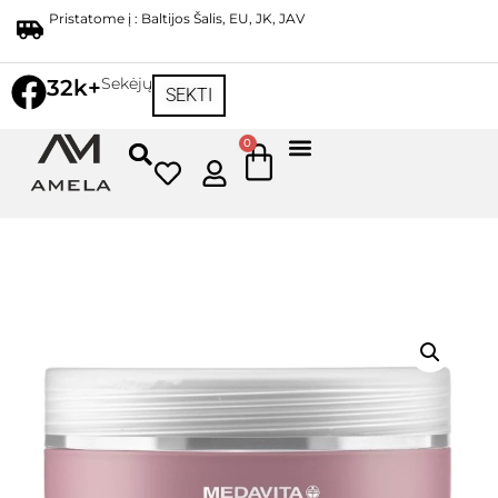
Pristatome į : Baltijos Šalis, EU, JK, JAV
Sekėjų
32k+
SEKTI
0