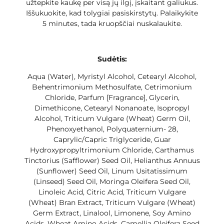
užtepkite kaukę per visą jų ilgį, įskaitant galiukus.
Iššukuokite, kad tolygiai pasiskirstytų. Palaikykite
5 minutes, tada kruopščiai nuskalaukite.
Sudėtis:
Aqua (Water), Myristyl Alcohol, Cetearyl Alcohol,
Behentrimonium Methosulfate, Cetrimonium
Chloride, Parfum [Fragrance], Glycerin,
Dimethicone, Cetearyl Nonanoate, Isopropyl
Alcohol, Triticum Vulgare (Wheat) Germ Oil,
Phenoxyethanol, Polyquaternium- 28,
Caprylic/Capric Triglyceride, Guar
Hydroxypropyltrimonium Chloride, Carthamus
Tinctorius (Safflower) Seed Oil, Helianthus Annuus
(Sunflower) Seed Oil, Linum Usitatissimum
(Linseed) Seed Oil, Moringa Oleifera Seed Oil,
Linoleic Acid, Citric Acid, Triticum Vulgare
(Wheat) Bran Extract, Triticum Vulgare (Wheat)
Germ Extract, Linalool, Limonene, Soy Amino
Acids, Wheat Amino Acids, Camellia Oleifera Seed