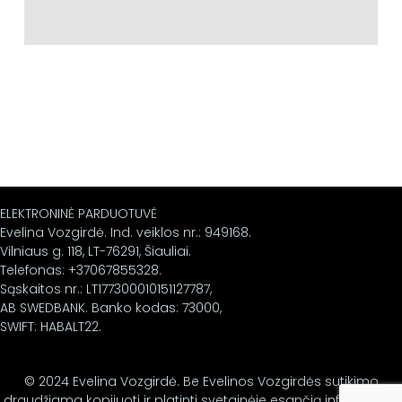
ELEKTRONINĖ PARDUOTUVĖ
Evelina Vozgirdė. Ind. veiklos nr.: 949168.
Vilniaus g. 118, LT-76291, Šiauliai.
Telefonas: +37067855328.
Sąskaitos nr.: LT177300010151127787,
AB SWEDBANK. Banko kodas: 73000,
SWIFT: HABALT22.
© 2024 Evelina Vozgirdė. Be Evelinos Vozgirdės sutikimo
draudžiama kopijuoti ir platinti svetainėje esančią informaciją.