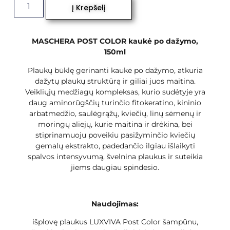
Į Krepšelį
MASCHERA POST COLOR kaukė po dažymo,
150ml
Plaukų būklę gerinanti kaukė po dažymo, atkuria
dažytų plaukų struktūrą ir giliai juos maitina.
Veikliųjų medžiagų kompleksas, kurio sudėtyje yra
daug aminorūgščių turinčio fitokeratino, kininio
arbatmedžio, saulėgrąžų, kviečių, linų sėmenų ir
moringų aliejų, kurie maitina ir drėkina, bei
stiprinamuoju poveikiu pasižyminčio kviečių
gemalų ekstrakto, padedančio ilgiau išlaikyti
spalvos intensyvumą, švelnina plaukus ir suteikia
jiems daugiau spindesio.
Naudojimas:
išplovę plaukus LUXVIVA Post Color šampūnu,