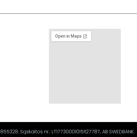
67855328. Sąskaitos nr.: LT177300010151127787, AB SWEDBANK.