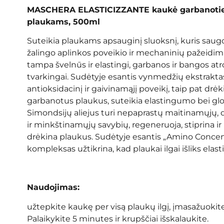
MASCHERA ELASTICIZZANTE kaukė garbanoti
plaukams, 500ml
Suteikia plaukams apsauginį sluoksnį, kuris saug
žalingo aplinkos poveikio ir mechaninių pažeidim
tampa švelnūs ir elastingi, garbanos ir bangos at
tvarkingai. Sudėtyje esantis vynmedžių ekstraktas
antioksidacinį ir gaivinamąjį poveikį, taip pat drėk
garbanotus plaukus, suteikia elastingumo bei g
Simondsijų aliejus turi nepaprastų maitinamųjų,
ir minkštinamųjų savybių, regeneruoja, stiprina ir 
drėkina plaukus. Sudėtyje esantis „Amino Concen
kompleksas užtikrina, kad plaukai ilgai išliks elasti
Naudojimas:
užtepkite kaukę per visą plaukų ilgį, įmasažuokite
Palaikykite 5 minutes ir krupščiai išskalaukite.