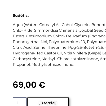
Sudėtis:
Aqua (Water), Cetearyl Al- Cohol, Glycerin, Behe
Chlo- Ride, Simmondsia Chinensis (Jojoba) Seed Oi
Esters, Cetrimonium Chlori- De, Parfum (Fragrance
Phenoxyetha- Nol, Polyquaternium-10, Polyquate
Citric Acid, Serine, Threonine, Ppg-26-Buteth-26,
Hydrogena- Ted Castor Oil, Vitis Vinifera (Grape) Le
Carbocysteine, Methyl- Chloroisothiazolinone, 
Propanol, Methylisothiazolinone.
69,00
€
Į Krepšelį