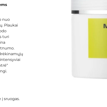
ems
o nuo
ų. Plaukai
rodo
 turi
ina
lotnumo.
 drėkinamųjų
intensyviai
tré“
ngi.
 į sruogas.