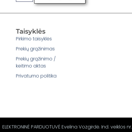
Taisyklės
Pirkimo taisyklės
Prekių grąžinimas
Prekių grąžinimo /
keitimo aktas
Privatumo politika
ELEKTRONINĖ PARDUOTUVĖ Evelina Vozgirdė. Ind. veiklos nr.: