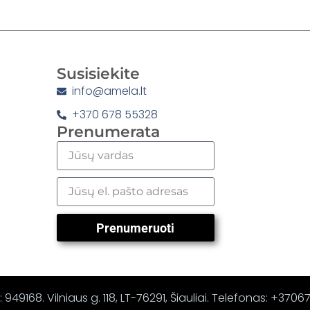
Susisiekite
info@amela.lt
+370 678 55328
Prenumerata
Prenumeruoti
 949168. Vilniaus g. 118, LT-76291, Šiauliai. Telefonas: +370