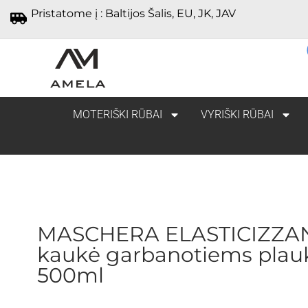
Pristatome į : Baltijos Šalis, EU, JK, JAV
MOTERIŠKI RŪBAI
VYRIŠKI RŪBAI
MASCHERA ELASTICIZZA
kaukė garbanotiems plau
500ml