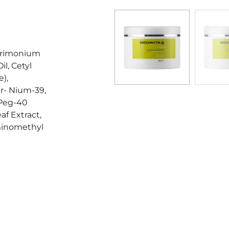
ntrimonium
l, Cetyl
),
r- Nium-39,
 Peg-40
af Extract,
Aminomethyl