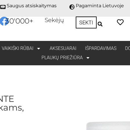
Saugus atsiskaitymas
Pagaminta Lietuvoje
30'000
+
Sekėjų
SEKTI
VAIKIŠKI RŪBAI
AKSESUARAI
IŠPARDAVIMAS
D
PLAUKŲ PRIEŽIŪRA
NTE
kams,