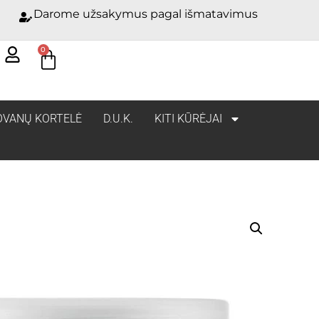
Darome užsakymus pagal išmatavimus
0
OVANŲ KORTELĖ
D.U.K.
KITI KŪRĖJAI