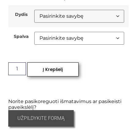
Dydis
Spalva
Į Krepšelį
Norite pasikoreguoti išmatavimus ar pasikeisti
paveikslėlį?
UŽPILDYKITE FORMĄ