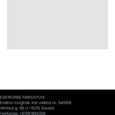
ELEKTRONINĖ PARDUOTUVĖ
Evelina Vozgirdė. Ind. veiklos nr.: 949168.
Vilniaus g. 118, LT-76291, Šiauliai.
Telefonas: +37067855328.