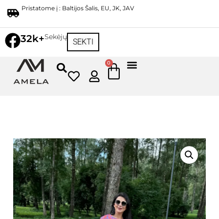
Pristatome į : Baltijos Šalis, EU, JK, JAV
Sekėjų
32k+
SEKTI
0