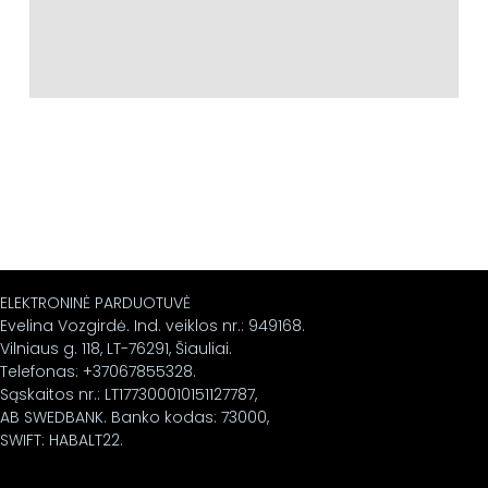
ELEKTRONINĖ PARDUOTUVĖ
Evelina Vozgirdė. Ind. veiklos nr.: 949168.
Vilniaus g. 118, LT-76291, Šiauliai.
Telefonas: +37067855328.
Sąskaitos nr.: LT177300010151127787,
AB SWEDBANK. Banko kodas: 73000,
SWIFT: HABALT22.