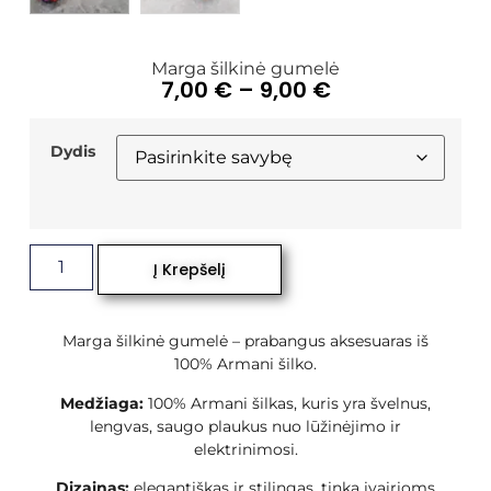
Marga šilkinė gumelė
7,00
€
–
9,00
€
Dydis
Į Krepšelį
Marga šilkinė gumelė – prabangus aksesuaras iš
100% Armani šilko.
Medžiaga:
100% Armani šilkas, kuris yra švelnus,
lengvas, saugo plaukus nuo lūžinėjimo ir
elektrinimosi.
Dizainas:
elegantiškas ir stilingas, tinka įvairioms