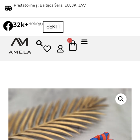
Pristatome į : Baltijos Šalis, EU, JK, JAV
Sekėjų
32k+
SEKTI
0