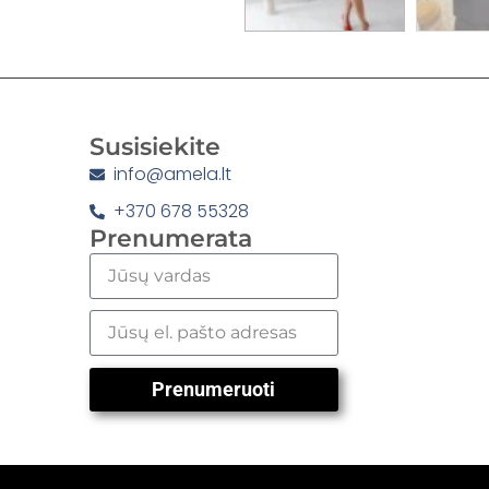
Susisiekite
info@amela.lt
+370 678 55328
Prenumerata
Prenumeruoti