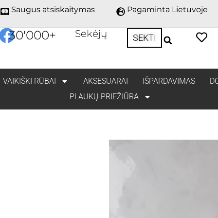
Saugus atsiskaitymas
Pagaminta Lietuvoje
30'000
+
Sekėjų
SEKTI
VAIKIŠKI RŪBAI
AKSESUARAI
IŠPARDAVIMAS
D
PLAUKŲ PRIEŽIŪRA