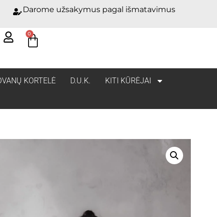
Darome užsakymus pagal išmatavimus
0
OVANŲ KORTELĖ
D.U.K.
KITI KŪRĖJAI