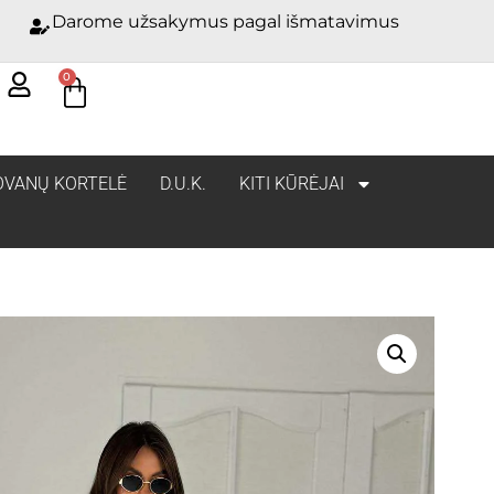
Darome užsakymus pagal išmatavimus
0
OVANŲ KORTELĖ
D.U.K.
KITI KŪRĖJAI