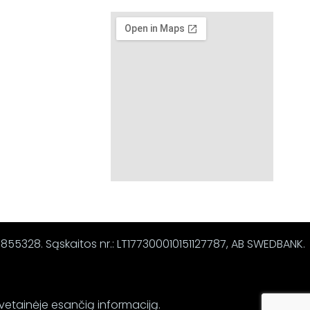
67855328. Sąskaitos nr.: LT177300010151127787, AB SWEDBANK.
svetainėje esančią informaciją.