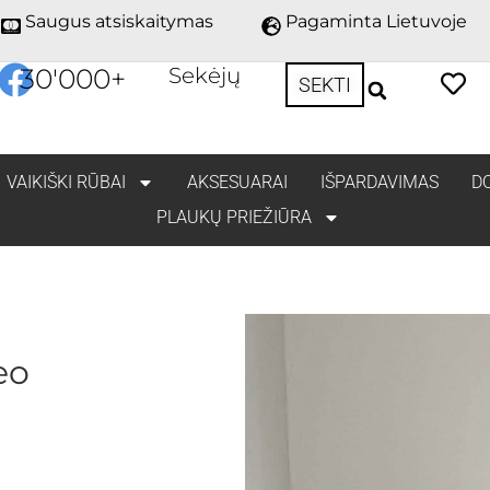
Saugus atsiskaitymas
Pagaminta Lietuvoje
30'000
+
Sekėjų
SEKTI
VAIKIŠKI RŪBAI
AKSESUARAI
IŠPARDAVIMAS
D
PLAUKŲ PRIEŽIŪRA
eo