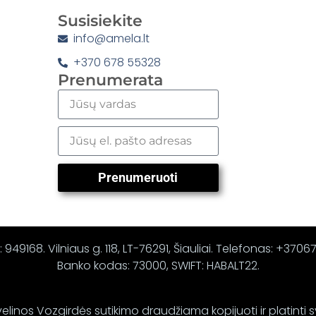
Susisiekite
info@amela.lt
+370 678 55328
Prenumerata
Prenumeruoti
 949168. Vilniaus g. 118, LT-76291, Šiauliai. Telefonas: +370
Banko kodas: 73000, SWIFT: HABALT22.
elinos Vozgirdės sutikimo draudžiama kopijuoti ir platinti 