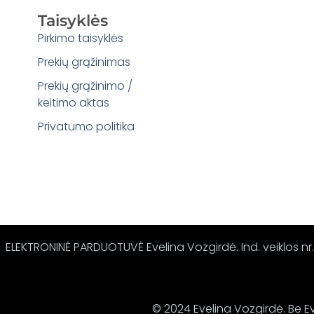
Taisyklės
Pirkimo taisyklės
Prekių grąžinimas
Prekių grąžinimo /
keitimo aktas
Privatumo politika
ELEKTRONINĖ PARDUOTUVĖ Evelina Vozgirdė. Ind. veiklos nr.:
© 2024 Evelina Vozgirdė. Be Ev