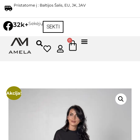
Pristatome į : Baltijos Šalis, EU, JK, JAV
Sekėjų
32k+
SEKTI
0
Akcija!