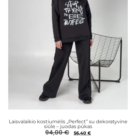
Laisvalaikio kostiumėlis „Perfect” su dekoratyvine
siūle – juodas pūkas
94,00
€
56,40
€