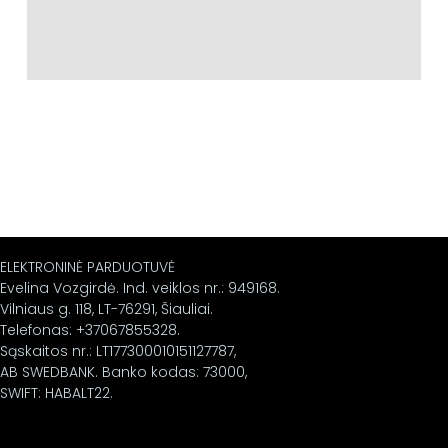
ELEKTRONINĖ PARDUOTUVĖ
Evelina Vozgirdė. Ind. veiklos nr.: 949168.
Vilniaus g. 118, LT-76291, Šiauliai.
Telefonas: +37067855328.
Sąskaitos nr.: LT177300010151127787,
AB SWEDBANK. Banko kodas: 73000,
SWIFT: HABALT22.