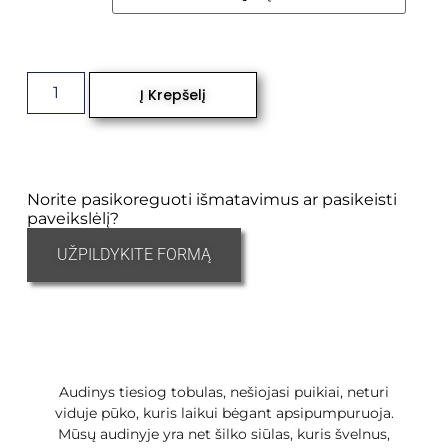
Į Krepšelį
Norite pasikoreguoti išmatavimus ar pasikeisti
paveikslėlį?
UŽPILDYKITE FORMĄ
Audinys tiesiog tobulas, nešiojasi puikiai, neturi
viduje pūko, kuris laikui bėgant apsipumpuruoja.
Mūsų audinyje yra net šilko siūlas, kuris švelnus,