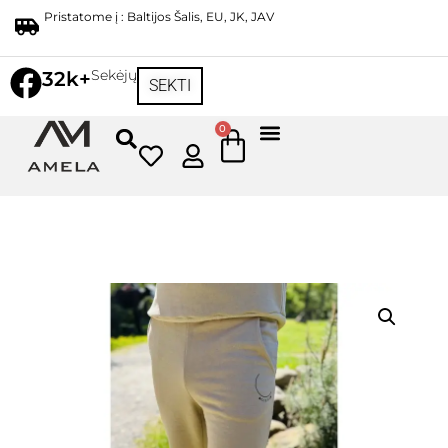
Pristatome į : Baltijos Šalis, EU, JK, JAV
Sekėjų
32k+
SEKTI
0