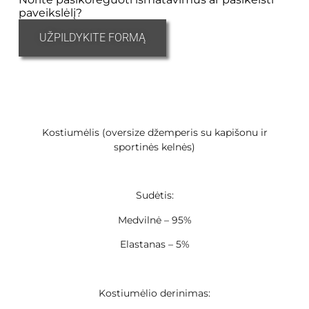
paveikslėlį?
UŽPILDYKITE FORMĄ
Kostiumėlis (oversize džemperis su kapišonu ir
sportinės kelnės)
Sudėtis:
Medvilnė – 95%
Elastanas – 5%
Kostiumėlio derinimas: