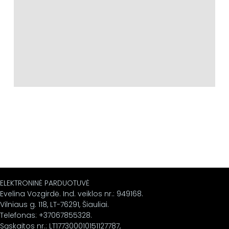
ELEKTRONINĖ PARDUOTUVĖ
Evelina Vozgirdė. Ind. veiklos nr.: 949168.
Vilniaus g. 118, LT-76291, Šiauliai.
Telefonas: +37067855328.
Sąskaitos nr.: LT177300010151127787,