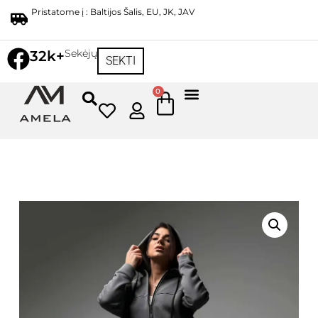
Pristatome į : Baltijos Šalis, EU, JK, JAV
Sekėjų
32k+
SEKTI
0