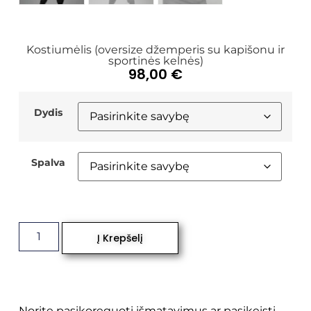
Kostiumėlis (oversize džemperis su kapišonu ir
sportinės kelnės)
98,00
€
Dydis
Spalva
Į Krepšelį
Norite pasikoreguoti išmatavimus ar pasikeisti