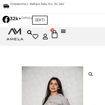
Pristatome į : Baltijos Šalis, EU, JK, JAV
Sekėjų
32k+
SEKTI
0