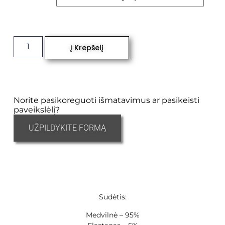
Į Krepšelį
Norite pasikoreguoti išmatavimus ar pasikeisti
paveikslėlį?
UŽPILDYKITE FORMĄ
Sudėtis:
Medvilnė – 95%