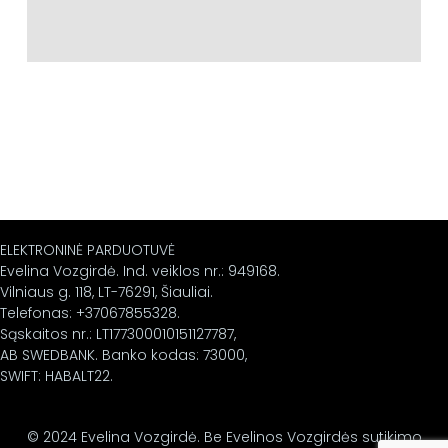
ELEKTRONINĖ PARDUOTUVĖ
Evelina Vozgirdė. Ind. veiklos nr.: 949168.
Vilniaus g. 118, LT-76291, Šiauliai.
Telefonas: +37067855328.
Sąskaitos nr.: LT177300010151127787,
AB SWEDBANK. Banko kodas: 73000,
SWIFT: HABALT22.
© 2024 Evelina Vozgirdė. Be Evelinos Vozgirdės sutikimo