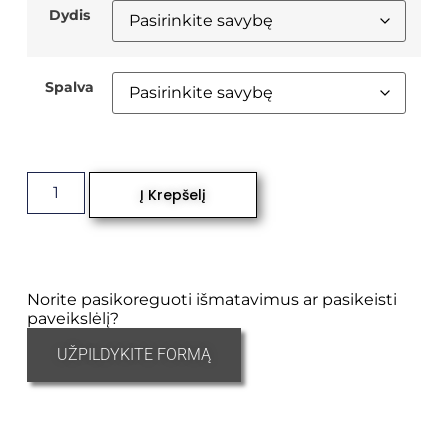
Dydis
Spalva
Į Krepšelį
Norite pasikoreguoti išmatavimus ar pasikeisti
paveikslėlį?
UŽPILDYKITE FORMĄ