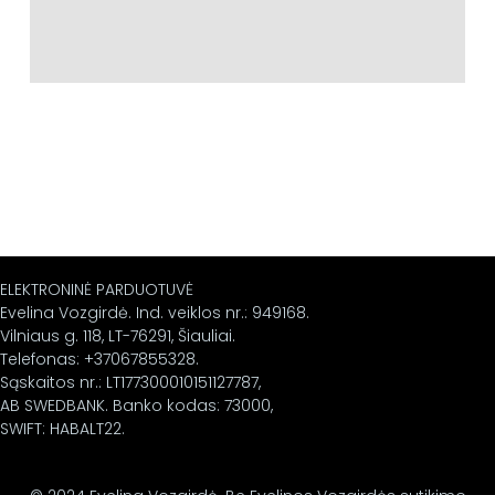
ELEKTRONINĖ PARDUOTUVĖ
Evelina Vozgirdė. Ind. veiklos nr.: 949168.
Vilniaus g. 118, LT-76291, Šiauliai.
Telefonas: +37067855328.
Sąskaitos nr.: LT177300010151127787,
AB SWEDBANK. Banko kodas: 73000,
SWIFT: HABALT22.