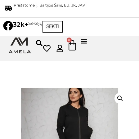
Pristatome į : Baltijos Šalis, EU, JK, JAV
Sekėjų
32k+
SEKTI
0