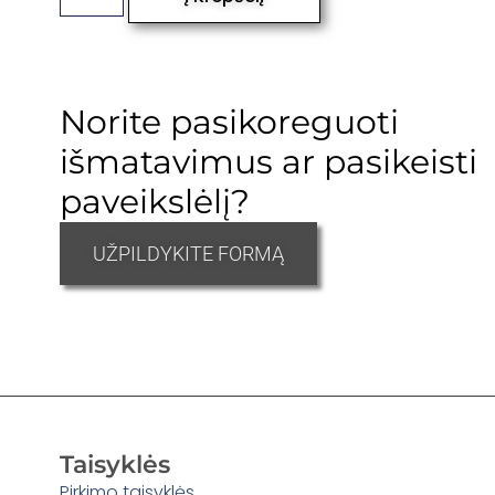
Norite pasikoreguoti
išmatavimus ar pasikeisti
paveikslėlį?
UŽPILDYKITE FORMĄ
Taisyklės
Pirkimo taisyklės