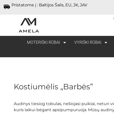
Pristatome į : Baltijos Šalis, EU, JK, JAV
MOTERIŠKI RŪBAI
VYRIŠKI RŪBAI
Kostiumėlis „Barbės”
Audinys tiesiog tobulas, nešiojasi puikiai, neturi v
kuris laikui bėgant apsipumpuruoja. Mūsų audiny