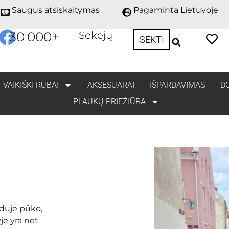
Saugus atsiskaitymas
Pagaminta Lietuvoje
30'000
+
Sekėjų
SEKTI
VAIKIŠKI RŪBAI
AKSESUARAI
IŠPARDAVIMAS
D
PLAUKŲ PRIEŽIŪRA
iduje pūko,
je yra net