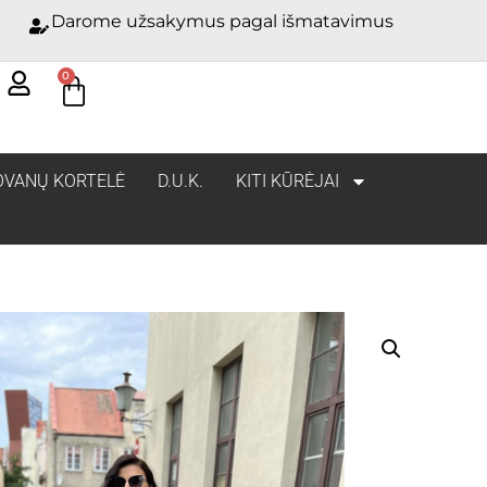
Darome užsakymus pagal išmatavimus
0
OVANŲ KORTELĖ
D.U.K.
KITI KŪRĖJAI