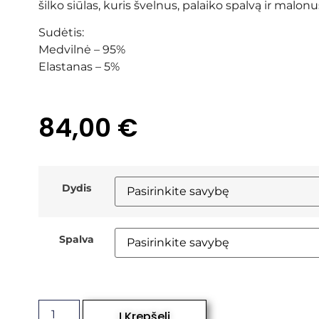
šilko siūlas, kuris švelnus, palaiko spalvą ir malonu
Sudėtis:
Medvilnė – 95%
Elastanas – 5%
84,00
€
Dydis
Spalva
Į Krepšelį