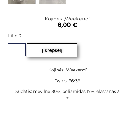
Kojinės „Weekend”
6,00
€
Liko 3
Į Krepšelį
Kojinės „Weekend”
Dydis: 36/39
Sudėtis: mevilnė 80%, poliamidas 17%, elastanas 3
%