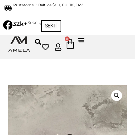
Pristatome į : Baltijos Šalis, EU, JK, JAV
Sekėjų
32k+
SEKTI
0