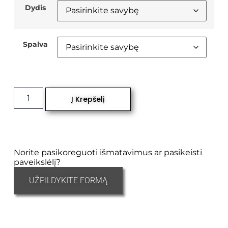
Dydis
Spalva
Į Krepšelį
Norite pasikoreguoti išmatavimus ar pasikeisti
paveikslėlį?
UŽPILDYKITE FORMĄ