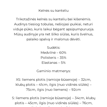
Kelnės su kanteliu
Trikotažinės kelnės su kanteliu bei kišenėmis.
Audinys tiesiog tobulas, nešiojasi puikiai, neturi
viduje pūko, kuris laikui bėgant apsipumpuruoja.
Mūsų audinyje yra net šilko siūlas, kuris švelnus,
palaiko spalvą ir malonus dėvėti.
Sudėtis:
Medvilnė – 60%
Polisteris – 35%
Elastanas – 5%
Gaminio matmenys:
XS: liemens plotis (ramioje būsenoje) – 32cm,
klubų plotis – 41cm, ilgis (nuo vidinės siūlės) –
75cm, ilgis (nuo liemens) – 92cm
S: liemens plotis (ramioje būsenoje) – 34cm, klubų
plotis – 45cm, ilgis (nuo vidinės siūlės) – 76cm,