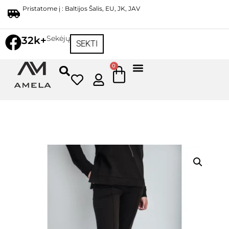
Pristatome į : Baltijos Šalis, EU, JK, JAV
Sekėjų
32k+
SEKTI
0