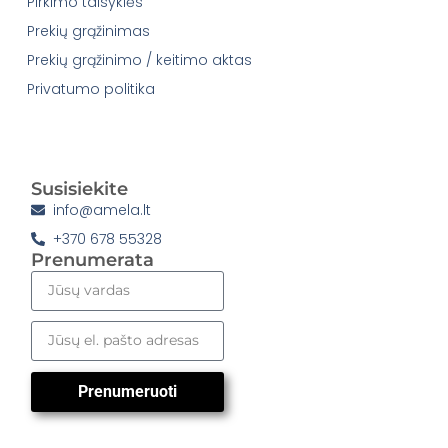
Pirkimo taisyklės
Prekių grąžinimas
Prekių grąžinimo / keitimo aktas
Privatumo politika
Susisiekite
info@amela.lt
+370 678 55328
Prenumerata
Prenumeruoti