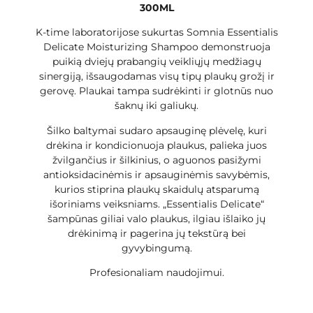
300ML
K-time laboratorijose sukurtas Somnia Essentialis
Delicate Moisturizing Shampoo demonstruoja
puikią dviejų prabangių veikliųjų medžiagų
sinergiją, išsaugodamas visų tipų plaukų grožį ir
gerovę. Plaukai tampa sudrėkinti ir glotnūs nuo
šaknų iki galiukų.
Šilko baltymai sudaro apsauginę plėvelę, kuri
drėkina ir kondicionuoja plaukus, palieka juos
žvilgančius ir šilkinius, o aguonos pasižymi
antioksidacinėmis ir apsauginėmis savybėmis,
kurios stiprina plaukų skaidulų atsparumą
išoriniams veiksniams. „Essentialis Delicate“
šampūnas giliai valo plaukus, ilgiau išlaiko jų
drėkinimą ir pagerina jų tekstūrą bei
gyvybingumą.
Profesionaliam naudojimui.