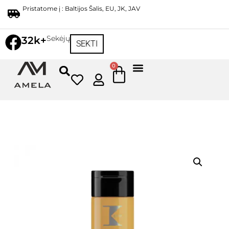
Pristatome į : Baltijos Šalis, EU, JK, JAV
Sekėjų
32k+
SEKTI
0