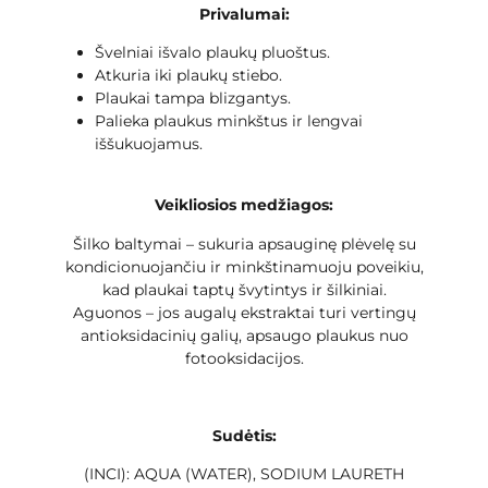
Privalumai:
Švelniai išvalo plaukų pluoštus.
Atkuria iki plaukų stiebo.
Plaukai tampa blizgantys.
Palieka plaukus minkštus ir lengvai
iššukuojamus.
Veikliosios medžiagos:
Šilko baltymai – sukuria apsauginę plėvelę su
kondicionuojančiu ir minkštinamuoju poveikiu,
kad plaukai taptų švytintys ir šilkiniai.
Aguonos – jos augalų ekstraktai turi vertingų
antioksidacinių galių, apsaugo plaukus nuo
fotooksidacijos.
Sudėtis:
(INCI): AQUA (WATER), SODIUM LAURETH