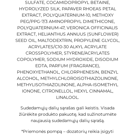
SULFATE, COCAMIDOPROPYL BETAINE,
HYDROLYZED SILK, PAPAVER RHOEAS PETAL
EXTRACT, POLYQUATERNIUM-10, METHOXY
PEG/PPG-7/3 AMINOPROPYL DIMETHICONE,
POLYQUATERNIUM-47, VERONICA OFFICINALIS
EXTRACT, HELIANTHUS ANNUUS (SUNFLOWER)
SEED OIL, MALTODEXTRIN, PROPYLENE GLYCOL,
ACRYLATES/C10-30 ALKYL ACRYLATE
CROSSPOLYMER, STYRENE/ACRYLATES
COPOLYMER, SODIUM HYDROXIDE, DISODIUM
EDTA, PARFUM (FRAGRANCE),
PHENOXYETHANOL, CHLORPHENESIN, BENZYL
ALCOHOL, METHYLCHLOROISOTHIAZOLINONE,
METHYLISOTHIAZOLINONE, ALPHA-ISOMETHYL
IONONE, CITRONELLOL, HEXYL CINNAMAL,
LINALOOL.
Sudedamųjų dalių sąrašas gali keistis. Visada
žiūrėkite produkto pakuotę, kad sužinotumėte
naujausią sudedamųjų dalių sąrašą.
*Priemonės pompą – dozatorių reikia įsigyti