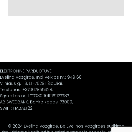
ELEKTRONINĖ PARDUOTUVĖ
Evelina Vozgirdė. Ind. veiklos nr.: 949168.
Vilniaus g. 118, LT-76291, Šiauliai.
Telefonas: +37067855328.
Sąskaitos nr.: LT177300010151127787,
AB SWEDBANK. Banko kodas: 73000,
SWIFT: HABALT22.
© 2024 Evelina Vozgirdė. Be Evelinos Vozgirdės sutikimo