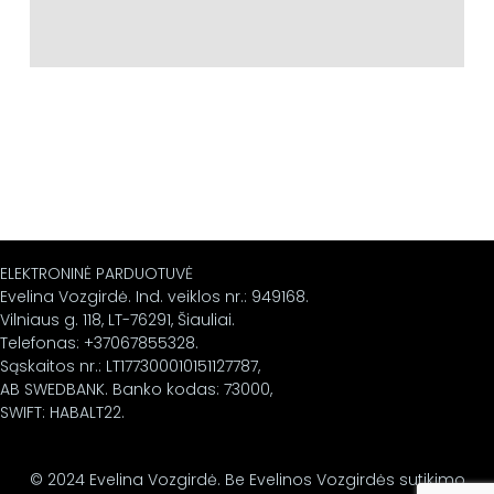
ELEKTRONINĖ PARDUOTUVĖ
Evelina Vozgirdė. Ind. veiklos nr.: 949168.
Vilniaus g. 118, LT-76291, Šiauliai.
Telefonas: +37067855328.
Sąskaitos nr.: LT177300010151127787,
AB SWEDBANK. Banko kodas: 73000,
SWIFT: HABALT22.
© 2024 Evelina Vozgirdė. Be Evelinos Vozgirdės sutikimo