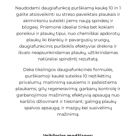
Naudodami daugiafunkcę purškiamą kaukę 10 in 1
galite atsisveikinti su streso paveiktais plaukais ir
akimirksniu suteikti jiems naują spindesį ir
blizgesį. Priemonė idealiai tinka bet kokiam
poreikiui ir plaukų tipui, nuo chemiškai apdorotų
plaukų iki blankių ir pavargusių sruogų,
daugiafunkcinis purškiklis efektyviai drėkina ir
išvalo neapsunkindamas plaukų, užtikrindamas
natūraliai spindintį rezultatą.
Dėka tikslingos daugiafunkcinės formulės,
purškiamoji kaukė suteikia 10 neįtikėtinų
privalumų: maitinimą sausiems ir pažeistiems
plaukams; gilų regeneravimą; garbanų kontrolę ir
garbanojimosi mažinimą; efektyvią apsaugą nuo
karščio džiovinant ir tiesinant; galingą plaukų
spalvos apsaugą; ir mazgų bei susivėlimų
mažinimą.
Veikliosios medžiagos: