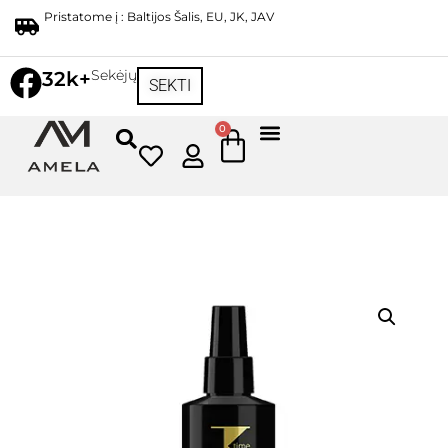
Pristatome į : Baltijos Šalis, EU, JK, JAV
Sekėjų
32k+
SEKTI
0