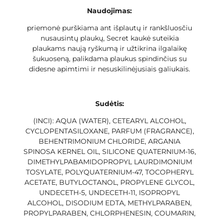
Naudojimas:
priemonė purškiama ant išplautų ir rankšluosčiu
nusausintų plaukų, Secret kaukė suteikia
plaukams naują ryškumą ir užtikrina ilgalaikę
šukuoseną, palikdama plaukus spindinčius su
didesne apimtimi ir nesuskilinėjusiais galiukais.
Sudėtis:
(INCI): AQUA (WATER), CETEARYL ALCOHOL,
CYCLOPENTASILOXANE, PARFUM (FRAGRANCE),
BEHENTRIMONIUM CHLORIDE, ARGANIA
SPINOSA KERNEL OIL, SILICONE QUATERNIUM-16,
DIMETHYLPABAMIDOPROPYL LAURDIMONIUM
TOSYLATE, POLYQUATERNIUM-47, TOCOPHERYL
ACETATE, BUTYLOCTANOL, PROPYLENE GLYCOL,
UNDECETH-5, UNDECETH-11, ISOPROPYL
ALCOHOL, DISODIUM EDTA, METHYLPARABEN,
PROPYLPARABEN, CHLORPHENESIN, COUMARIN,