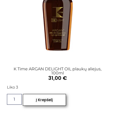
K Time ARGAN DELIGHT OIL plaukų aliejus,
100ml
31,00
€
Liko 3
Į Krepšelį