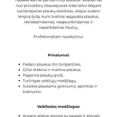
nuo procedūrų išsausėjusias arba laikui bėgant
susilpnėjusias plaukų skaidulas, aliejus sudaro
lengvą šydą, kuris švelniai apgaubia plaukus,
neriebalindamas, neapsunkindamas ir
nepalikdamas likučių.
Profesionaliam naudojimui.
Privalumai:
Padaro plaukus itin žvilgančiais.
Giliai drėkina ir maitina plaukus.
Pagerina plaukų grožį.
Turtingas veikliųjų medžiagų.
Suteikia plaukams glotnumo, apimties ir
švelnumo.
Veikliosios medžiagos:
Argano aliejus: kovoja su sausais ir plonais