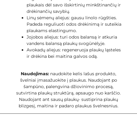
plaukais dėl savo išskirtinių minkštinančių ir
drėkinančių savybių.
Linų sėmenų aliejus: gausu linolo rūgšties.
Padeda reguliuoti odos drėkinimą ir suteikia
plaukams elastingumo.
Jojobos aliejus: turi odos balansą ir atkuria
vandens balansą plaukų svogūnėlyje.
Avokadų aliejus: regeneruoja plaukų ląsteles
ir drėkina bei maitina galvos odą.
Naudojimas:
naudokite kelis lašus produkto,
švelniai įmasažuokite į plaukus. Naudojant po
šampūno, palengvina džiovinimo procesą,
sutvirtina plaukų struktūrą, apsaugo nuo karščio.
Naudojant ant sausų plaukų- sustiprina plaukų
blizgesį, maitina ir padaro plaukus švelnesnius.