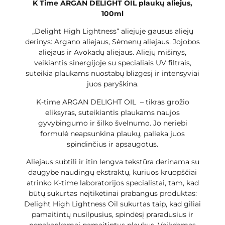
K Time ARGAN DELIGHT OIL plaukų aliejus,
100ml
„Delight High Lightness“ aliejuje gausus aliejų
derinys: Argano aliejaus, Sėmenų aliejaus, Jojobos
aliejaus ir Avokadų aliejaus. Aliejų mišinys,
veikiantis sinergijoje su specialiais UV filtrais,
suteikia plaukams nuostabų blizgesį ir intensyviai
juos paryškina.
K-time ARGAN DELIGHT OIL – tikras grožio
eliksyras, suteikiantis plaukams naujos
gyvybingumo ir šilko švelnumo. Jo neriebi
formulė neapsunkina plaukų, palieka juos
spindinčius ir apsaugotus.
Aliejaus subtili ir itin lengva tekstūra derinama su
daugybe naudingų ekstraktų, kuriuos kruopščiai
atrinko K-time laboratorijos specialistai, tam, kad
būtų sukurtas neįtikėtinai prabangus produktas:
Delight High Lightness Oil sukurtas taip, kad giliai
pamaitintų nusilpusius, spindėsį praradusius ir
nepakankamai pamaitintus plaukus. Veikdamas