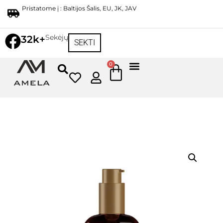
Pristatome į : Baltijos Šalis, EU, JK, JAV
Sekėjų
32k+
SEKTI
0