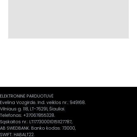
ELEKTRONINĖ PARDUOTUVĖ
Evelina Vozgirdė. Ind. veiklos nr.: 949168.
Vilniaus g. 118, LT-76291, Šiauliai.
Telefonas: +37067855328.
Sąskaitos nr.: LT177300010151127787,
AB SWEDBANK. Banko kodas: 73000,
SWIFT: HABALT22.