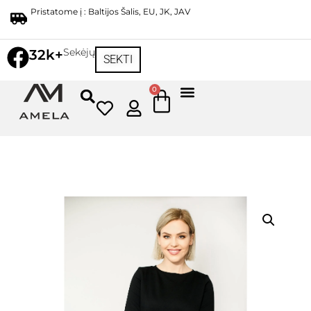
Pristatome į : Baltijos Šalis, EU, JK, JAV
Sekėjų
32k+
SEKTI
0