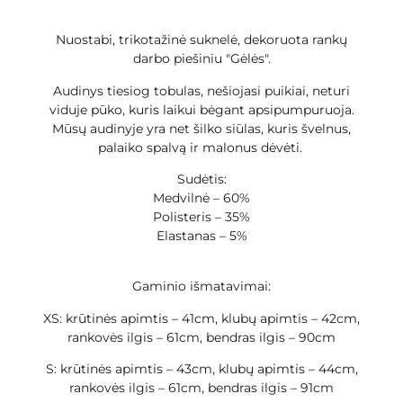
Nuostabi, trikotažinė suknelė, dekoruota rankų
darbo piešiniu "Gėlės".
Audinys tiesiog tobulas, nešiojasi puikiai, neturi
viduje pūko, kuris laikui bėgant apsipumpuruoja.
Mūsų audinyje yra net šilko siūlas, kuris švelnus,
palaiko spalvą ir malonus dėvėti.
Sudėtis:
Medvilnė – 60%
Polisteris – 35%
Elastanas – 5%
Gaminio išmatavimai:
XS: krūtinės apimtis – 41cm, klubų apimtis – 42cm,
rankovės ilgis – 61cm, bendras ilgis – 90cm
S: krūtinės apimtis – 43cm, klubų apimtis – 44cm,
rankovės ilgis – 61cm, bendras ilgis – 91cm