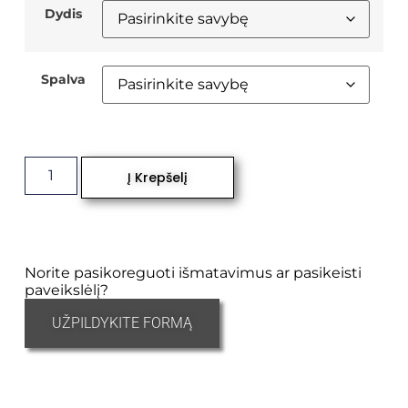
Dydis
Spalva
Į Krepšelį
Norite pasikoreguoti išmatavimus ar pasikeisti
paveikslėlį?
UŽPILDYKITE FORMĄ