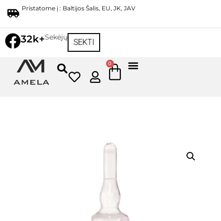
Pristatome į : Baltijos Šalis, EU, JK, JAV
Sekėjų
32k+
SEKTI
0