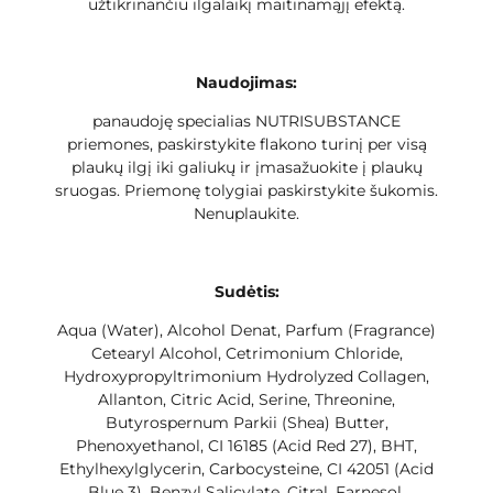
užtikrinančiu ilgalaikį maitinamąjį efektą.
Naudojimas:
panaudoję specialias NUTRISUBSTANCE
priemones, paskirstykite flakono turinį per visą
plaukų ilgį iki galiukų ir įmasažuokite į plaukų
sruogas. Priemonę tolygiai paskirstykite šukomis.
Nenuplaukite.
Sudėtis:
Aqua (Water), Alcohol Denat, Parfum (Fragrance)
Cetearyl Alcohol, Cetrimonium Chloride,
Hydroxypropyltrimonium Hydrolyzed Collagen,
Allanton, Citric Acid, Serine, Threonine,
Butyrospernum Parkii (Shea) Butter,
Phenoxyethanol, CI 16185 (Acid Red 27), BHT,
Ethylhexylglycerin, Carbocysteine, CI 42051 (Acid
Blue 3), Benzyl Salicylate, Citral, Farnesol,