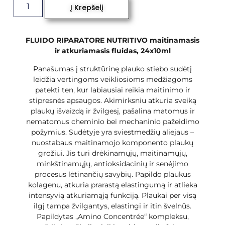
Į Krepšelį
FLUIDO RIPARATORE NUTRITIVO maitinamasis
ir atkuriamasis fluidas, 24x10ml
Panašumas į struktūrinę plauko stiebo sudėtį
leidžia vertingoms veikliosioms medžiagoms
patekti ten, kur labiausiai reikia maitinimo ir
stipresnės apsaugos. Akimirksniu atkuria sveiką
plaukų išvaizdą ir žvilgesį, pašalina matomus ir
nematomus cheminio bei mechaninio pažeidimo
požymius. Sudėtyje yra sviestmedžių aliejaus –
nuostabaus maitinamojo komponento plaukų
grožiui. Jis turi drėkinamųjų, maitinamųjų,
minkštinamųjų, antioksidacinių ir senėjimo
procesus lėtinančių savybių. Papildo plaukus
kolagenu, atkuria prarastą elastingumą ir atlieka
intensyvią atkuriamąją funkciją. Plaukai per visą
ilgį tampa žvilgantys, elastingi ir itin švelnūs.
Papildytas „Amino Concentrée“ kompleksu,