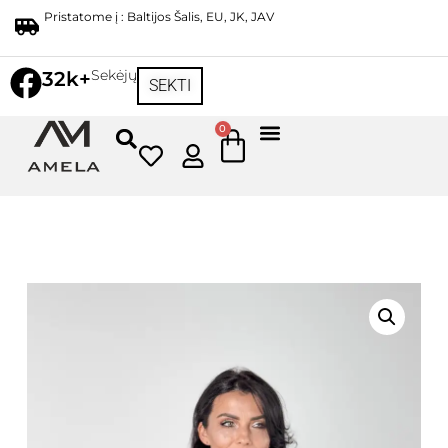
Pristatome į : Baltijos Šalis, EU, JK, JAV
Sekėjų
32k+
SEKTI
0