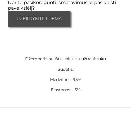
Norite pasikoreguoti išmatavimus ar pasikeisti
paveikslėlį?
UŽPILDYKITE FORMĄ
Džemperis aukštu kaklu su užtrauktuku
Sudėtis:
Medvilnė – 95%
Elastanas – 5%