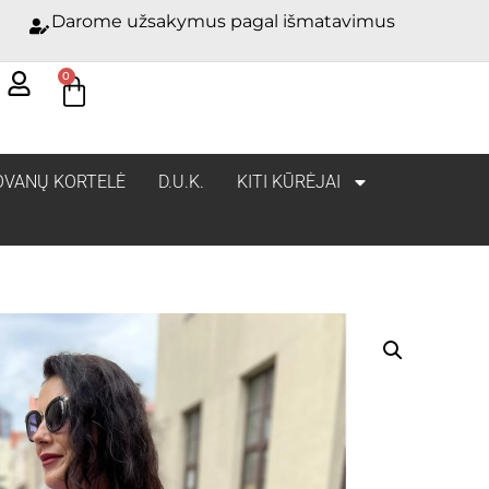
Darome užsakymus pagal išmatavimus
0
OVANŲ KORTELĖ
D.U.K.
KITI KŪRĖJAI