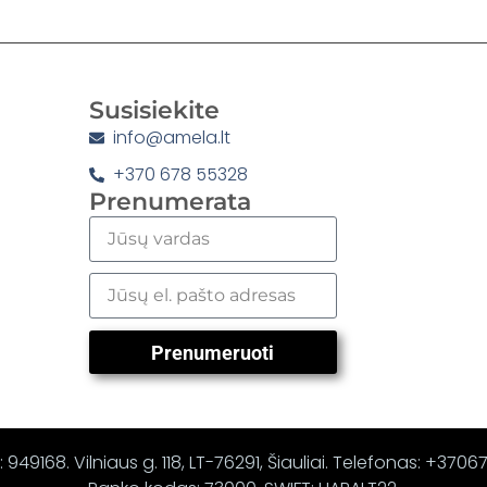
Susisiekite
info@amela.lt
+370 678 55328
Prenumerata
Prenumeruoti
 949168. Vilniaus g. 118, LT-76291, Šiauliai. Telefonas: +370