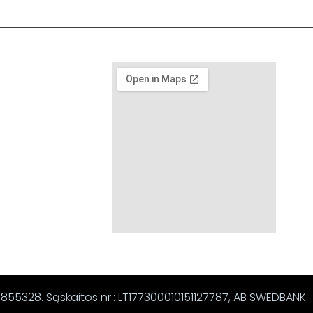
67855328. Sąskaitos nr.: LT177300010151127787, AB SWEDBANK.