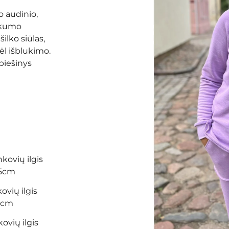
o audinio,
škumo
ilko siūlas,
ėl išblukimo.
piešinys
nkovių ilgis
65cm
ovių ilgis
66cm
ovių ilgis