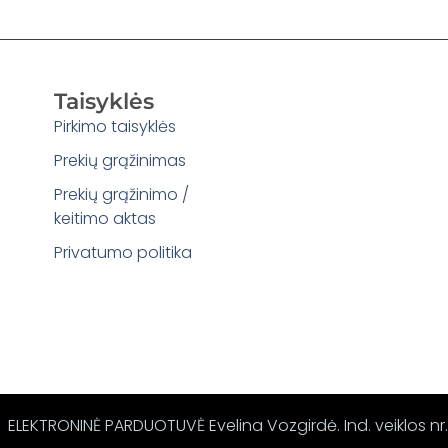
Taisyklės
Pirkimo taisyklės
Prekių grąžinimas
Prekių grąžinimo /
keitimo aktas
Privatumo politika
ELEKTRONINĖ PARDUOTUVĖ Evelina Vozgirdė. Ind. veiklos nr.: