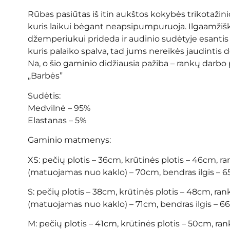
Rūbas pasiūtas iš itin aukštos kokybės trikotažini
kuris laikui bėgant neapsipumpuruoja. Ilgaamži
džemperiukui prideda ir audinio sudėtyje esantis š
kuris palaiko spalva, tad jums nereikės jaudintis d
Na, o šio gaminio didžiausia pažiba – rankų darbo 
„Barbės”
Sudėtis:
Medvilnė – 95%
Elastanas – 5%
Gaminio matmenys:
XS: pečių plotis – 36cm, krūtinės plotis – 46cm, ra
(matuojamas nuo kaklo) – 70cm, bendras ilgis – 
S: pečių plotis – 38cm, krūtinės plotis – 48cm, rank
(matuojamas nuo kaklo) – 71cm, bendras ilgis – 
M: pečių plotis – 41cm, krūtinės plotis – 50cm, rank