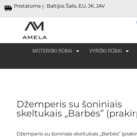
Pristatome į : Baltijos Šalis, EU, JK, JAV
MOTERIŠKI RŪBAI
VYRIŠKI RŪBAI
Džemperis su šoniniais
skeltukais „Barbės” (prakir
Džemperis su šoniniais skeltukais „Barbės” (praki