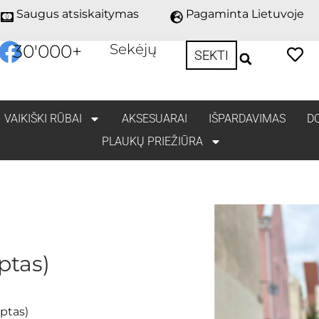
Saugus atsiskaitymas
Pagaminta Lietuvoje
30'000
+
Sekėjų
SEKTI
VAIKIŠKI RŪBAI
AKSESUARAI
IŠPARDAVIMAS
D
PLAUKŲ PRIEŽIŪRA
ptas)
rptas)