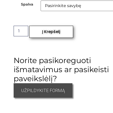
Spalva
Į Krepšelį
Norite pasikoreguoti
išmatavimus ar pasikeisti
paveikslėlį?
UŽPILDYKITE FORMĄ