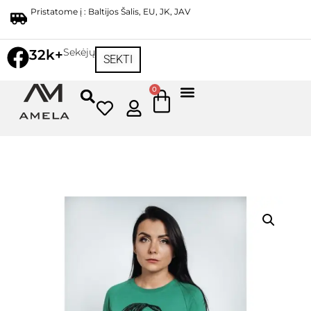
Pristatome į : Baltijos Šalis, EU, JK, JAV
Sekėjų
32k+
SEKTI
0