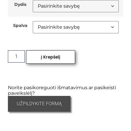
Dydis
Spalva
Į Krepšelį
Norite pasikoreguoti išmatavimus ar pasikeisti
paveikslėlį?
UŽPILDYKITE FORMĄ