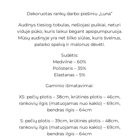
Dekoruotas rankų darbo piešiniu „Luna”
Audinys tiesiog tobulas, nešiojasi puikiai, neturi
viduje pūko, kuris laikui bėgant apsipumpuruoja.
Mūsų audinyje yra net šilko siūlas, kuris švelnus,
palaiko spalvą ir malonus dėvėti.
Sudėtis:
Medvilnė – 60%
Polisteris – 35%
Elastanas – 5%
Gaminio išmatavimai:
XS: pečių plotis – 38cm, krūtinės plotis – 46cm,
rankovių ilgis (matuojamas nuo kaklo) – 69cm,
bendras ilgis – 64cm
S: pečių plotis – 39cm, krūtinės plotis – 48cm,
rankovių ilgis (matuojamas nuo kaklo) – 69cm,
bendras ilgis – 64cm