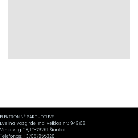
ELEKTRONINĖ PARDUOTUVĖ
Evelina Vozgirdė. Ind. veiklos nr.: 949168.
Vilniaus g. 118, LT-76291, Šiauliai.
Telefonas: +37067855328.