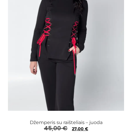
Džemperis su raišteliais – juoda
45,00
€
27,00
€