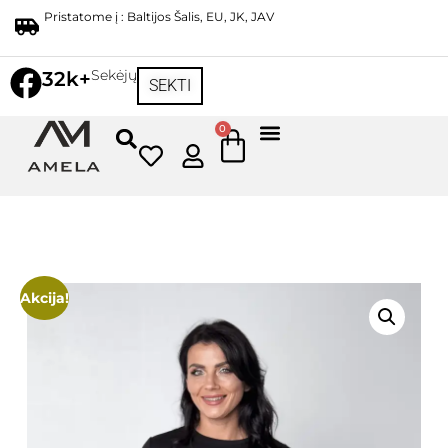
Pristatome į : Baltijos Šalis, EU, JK, JAV
Sekėjų
32k+
SEKTI
0
Akcija!