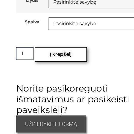
Dydis
Spalva
Į Krepšelį
Norite pasikoreguoti
išmatavimus ar pasikeisti
paveikslėlį?
UŽPILDYKITE FORMĄ