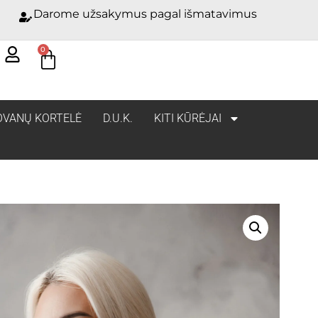
Darome užsakymus pagal išmatavimus
0
OVANŲ KORTELĖ
D.U.K.
KITI KŪRĖJAI