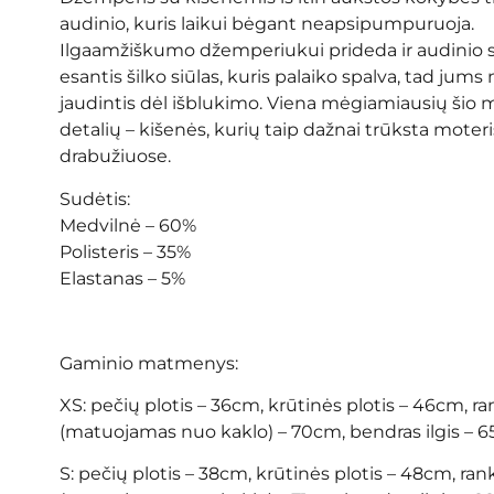
audinio, kuris laikui bėgant neapsipumpuruoja.
Ilgaamžiškumo džemperiukui prideda ir audinio 
esantis šilko siūlas, kuris palaiko spalva, tad jums
jaudintis dėl išblukimo. Viena mėgiamiausių šio 
detalių – kišenės, kurių taip dažnai trūksta mote
drabužiuose.
Sudėtis:
Medvilnė – 60%
Polisteris – 35%
Elastanas – 5%
Gaminio matmenys:
XS: pečių plotis – 36cm, krūtinės plotis – 46cm, ra
(matuojamas nuo kaklo) – 70cm, bendras ilgis – 
S: pečių plotis – 38cm, krūtinės plotis – 48cm, rank