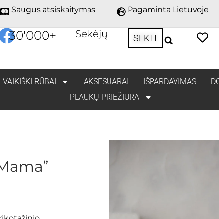
Saugus atsiskaitymas
Pagaminta Lietuvoje
30'000
+
Sekėjų
SEKTI
VAIKIŠKI RŪBAI
AKSESUARAI
IŠPARDAVIMAS
D
PLAUKŲ PRIEŽIŪRA
„Mama”
rikotažinio