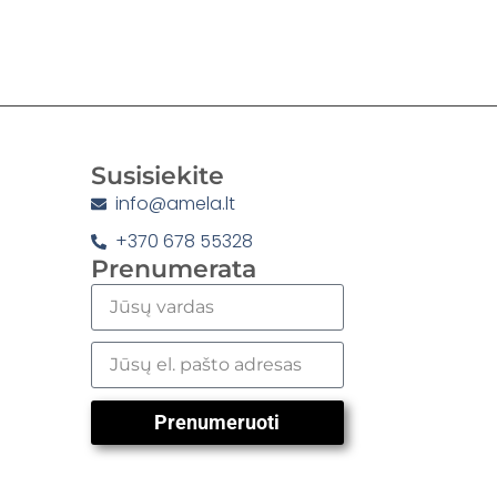
Susisiekite
info@amela.lt
+370 678 55328
Prenumerata
Prenumeruoti