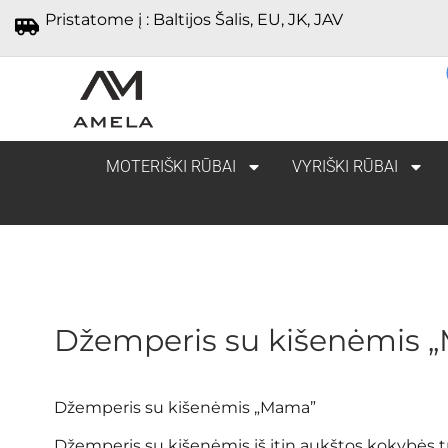
Pristatome į : Baltijos Šalis, EU, JK, JAV
MOTERIŠKI RŪBAI
VYRIŠKI RŪBAI
Džemperis su kišenėmis 
Džemperis su kišenėmis „Mama”
Džemperis su kišenėmis iš itin aukštos kokybės t