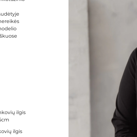
sudėtyje
 nereikės
modelio
riškuose
nkovių ilgis
65cm
ovių ilgis