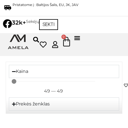
Pristatome į : Baltijos Šalis, EU, JK, JAV
Sekėjų
32k+
SEKTI
0
Kaina
49
—
49
Prekės ženklas