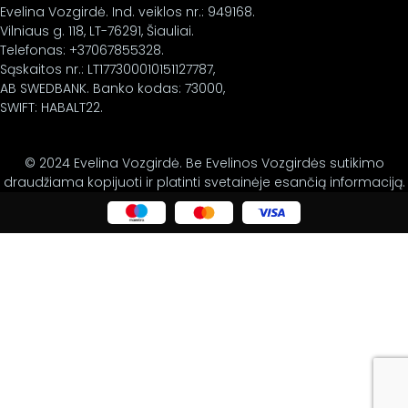
Evelina Vozgirdė. Ind. veiklos nr.: 949168.
Vilniaus g. 118, LT-76291, Šiauliai.
Telefonas: +37067855328.
Sąskaitos nr.: LT177300010151127787,
AB SWEDBANK. Banko kodas: 73000,
SWIFT: HABALT22.
© 2024 Evelina Vozgirdė. Be Evelinos Vozgirdės sutikimo
draudžiama kopijuoti ir platinti svetainėje esančią informaciją.