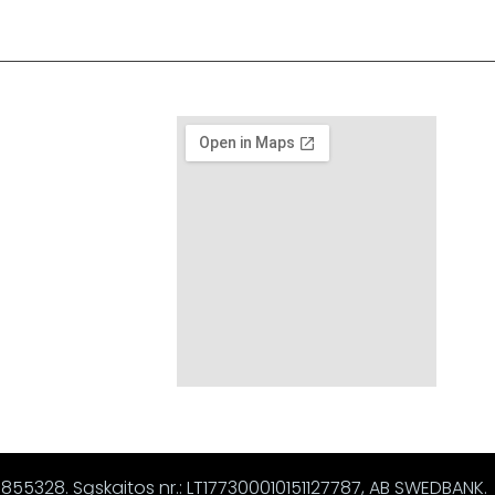
67855328. Sąskaitos nr.: LT177300010151127787, AB SWEDBANK.