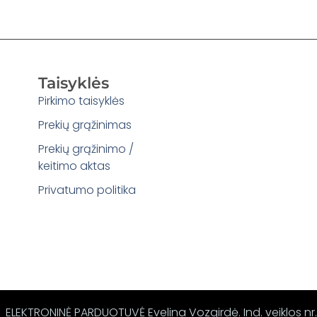
Taisyklės
Pirkimo taisyklės
Prekių grąžinimas
Prekių grąžinimo /
keitimo aktas
Privatumo politika
ELEKTRONINĖ PARDUOTUVĖ Evelina Vozgirdė. Ind. veiklos nr.: