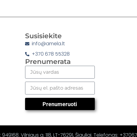
Susisiekite
info@amela.lt
+370 678 55328
Prenumerata
Prenumeruoti
 949168. Vilniaus g. 118, LT-76291, Šiauliai. Telefonas: +370