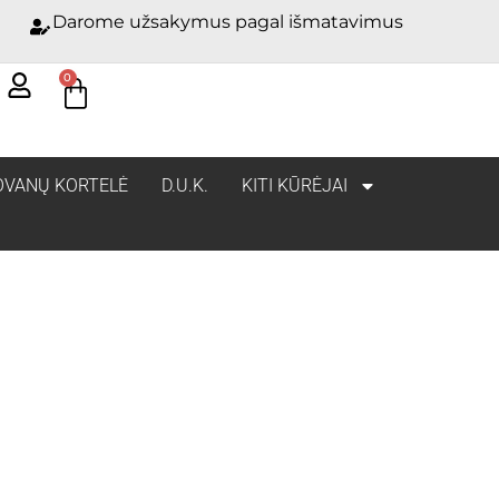
Darome užsakymus pagal išmatavimus
0
OVANŲ KORTELĖ
D.U.K.
KITI KŪRĖJAI