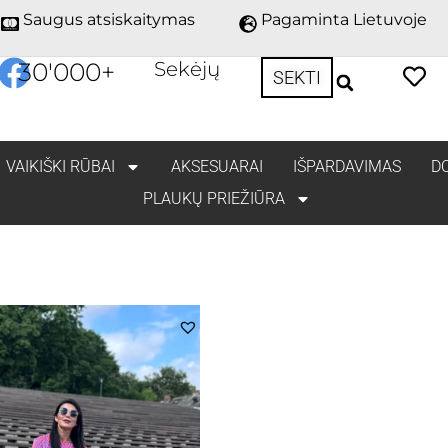
Saugus atsiskaitymas
Pagaminta Lietuvoje
30'000
+
Sekėjų
SEKTI
VAIKIŠKI RŪBAI
AKSESUARAI
IŠPARDAVIMAS
D
PLAUKŲ PRIEŽIŪRA