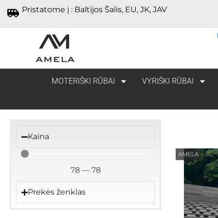
Pristatome į : Baltijos Šalis, EU, JK, JAV
MOTERIŠKI RŪBAI
VYRIŠKI RŪBAI
Kaina
AMELA
78
—
78
Prekės ženklas