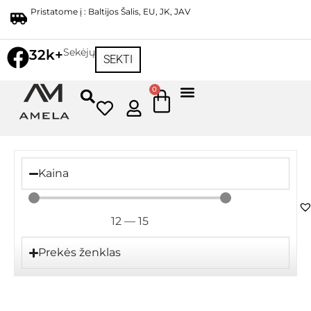
Pristatome į : Baltijos Šalis, EU, JK, JAV
Sekėjų
32k+
SEKTI
0
Kaina
12
—
15
Prekės ženklas