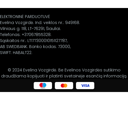
ELEKTRONINĖ PARDUOTUVĖ
Evelina Vozgirdė. Ind. veiklos nr.: 949168.
Vilniaus g. 118, LT-76291, Šiauliai.
Telefonas: +37067855328.
Sąskaitos nr.: LT177300010151127787,
AB SWEDBANK. Banko kodas: 73000,
SWIFT: HABALT22.
© 2024 Evelina Vozgirdė. Be Evelinos Vozgirdės sutikimo
draudžiama kopijuoti ir platinti svetainėje esančią informaciją.