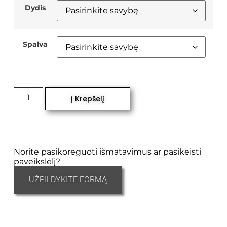
Dydis
Spalva
Į Krepšelį
Norite pasikoreguoti išmatavimus ar pasikeisti
paveikslėlį?
UŽPILDYKITE FORMĄ