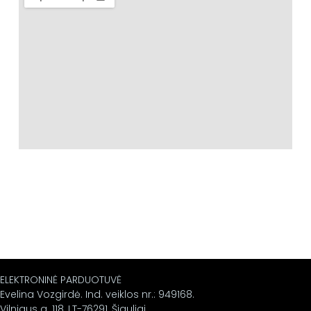
ELEKTRONINĖ PARDUOTUVĖ
Evelina Vozgirdė. Ind. veiklos nr.: 949168.
Vilniaus g. 118, LT-76291, Šiauliai.