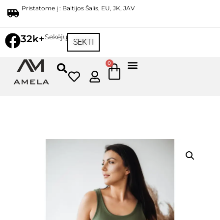
Pristatome į : Baltijos Šalis, EU, JK, JAV
Sekėjų
32k+
SEKTI
0