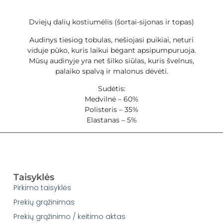
Dviejų dalių kostiumėlis (šortai-sijonas ir topas)
Audinys tiesiog tobulas, nešiojasi puikiai, neturi
viduje pūko, kuris laikui bėgant apsipumpuruoja.
Mūsų audinyje yra net šilko siūlas, kuris švelnus,
palaiko spalvą ir malonus dėvėti.
Sudėtis:
Medvilnė – 60%
Polisteris – 35%
Elastanas – 5%
Taisyklės
Pirkimo taisyklės
Prekių grąžinimas
Prekių grąžinimo / keitimo aktas