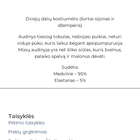
Dviejų dalių kostiumėlis (šortai-sijonas ir
džemperis)
Audinys tiesiog tobulas, nešiojasi puikiai, neturi
viduje pūko, kuris laikui bėgant apsipumpuruoja.
Mūsų audinyje yra net šilko siūlas, kuris švelnus,
palaiko spalvą ir malonus dėvėti.
Sudėtis:
Medvilnė – 95%
Elastanas – 5%
Taisyklės
Pirkimo taisyklės
Prekių grąžinimas