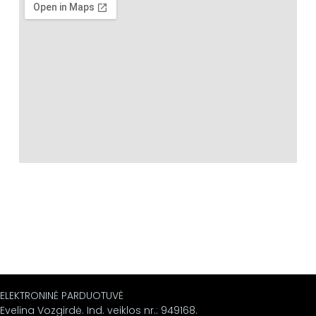
ELEKTRONINĖ PARDUOTUVĖ
Evelina Vozgirdė. Ind. veiklos nr.: 949168.