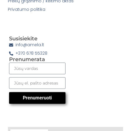
Prekių grąžinimo / keitimo aktas
Privatumo politika
Susisiekite
info@amela.lt
+370 678 55328
Prenumerata
Prenumeruoti