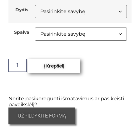
Dydis
Spalva
Į Krepšelį
Norite pasikoreguoti išmatavimus ar pasikeisti
paveikslėlį?
UŽPILDYKITE FORMĄ