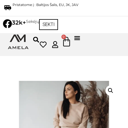
Pristatome į : Baltijos Šalis, EU, JK, JAV
Sekėjų
32k+
SEKTI
0