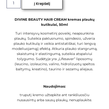
Į Krepšelį
DIVINE BEAUTY HAIR CREAM kremas plaukų
kutikulai, 50ml
Turi intensyvų kosmetinį poveikį, neapsunkina
plaukų. Suteikia paklusnumo, spindesio, užveria
plauko kutikulą ir veikia antistatiškai, turi lengvą
modeliuojamąjį efektą. Atkuria plauko stangrumą,
skaistumą ir elastingumą, suteikia atspalviui
tolygumo. Sudėtyje yra „Lifesaver“ liposomų
(leucino, izoleucino, valino, hidrolizuotų speltos
baltymų, kreatino), taurino ir sezamų aliejaus.
Naudojimas:
truputį kremo užtepkite ant rankšluosčiu
nusausintų arba sausų plaukų, nenuplaukite.