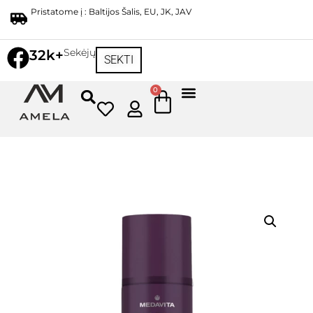
Pristatome į : Baltijos Šalis, EU, JK, JAV
Sekėjų
32k+
SEKTI
0