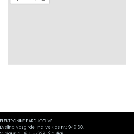
ELEKTRONINĖ PARDUOTUVĖ
Evelina Vozgirdė. Ind. veiklos nr.: 949168.
Vilniaus g. 118, LT-76291, Šiauliai.