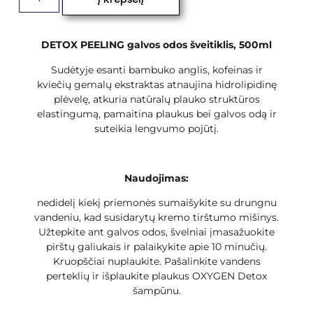
DETOX PEELING galvos odos šveitiklis, 500ml
Sudėtyje esanti bambuko anglis, kofeinas ir
kviečių gemalų ekstraktas atnaujina hidrolipidinę
plėvelę, atkuria natūralų plauko struktūros
elastingumą, pamaitina plaukus bei galvos odą ir
suteikia lengvumo pojūtį.
Naudojimas:
nedidelį kiekį priemonės sumaišykite su drungnu
vandeniu, kad susidarytų kremo tirštumo mišinys.
Užtepkite ant galvos odos, švelniai įmasažuokite
pirštų galiukais ir palaikykite apie 10 minučių.
Kruopščiai nuplaukite. Pašalinkite vandens
perteklių ir išplaukite plaukus OXYGEN Detox
šampūnu.