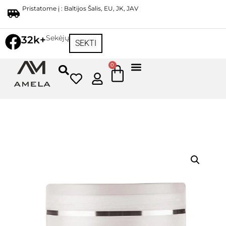
Pristatome į : Baltijos Šalis, EU, JK, JAV
Sekėjų
32k+
SEKTI
0