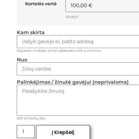
Kortelės vertė
Išvalyti
Kam skirta
Separate multiple email addresses with a comma.
Nuo
Palinkėjimas / žinutė gavėjui (neprivaloma)
500
simbolių liko
Į Krepšelį