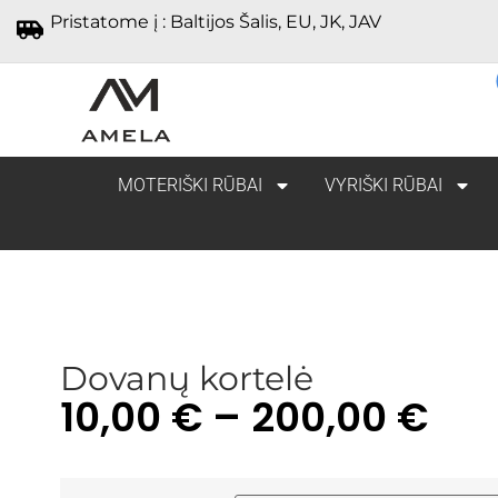
Pristatome į : Baltijos Šalis, EU, JK, JAV
MOTERIŠKI RŪBAI
VYRIŠKI RŪBAI
Dovanų kortelė
10,00
€
–
200,00
€