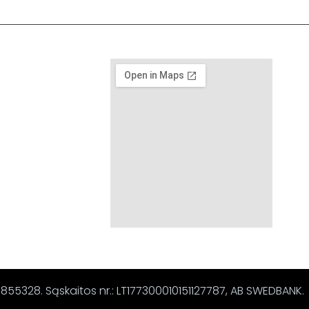
67855328. Sąskaitos nr.: LT177300010151127787, AB SWEDBANK.