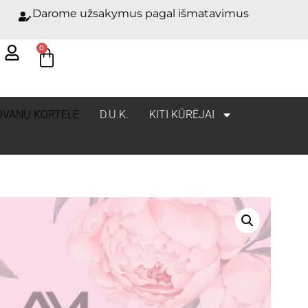
Darome užsakymus pagal išmatavimus
0
OVANŲ KORTELĖ
D.U.K.
KITI KŪRĖJAI