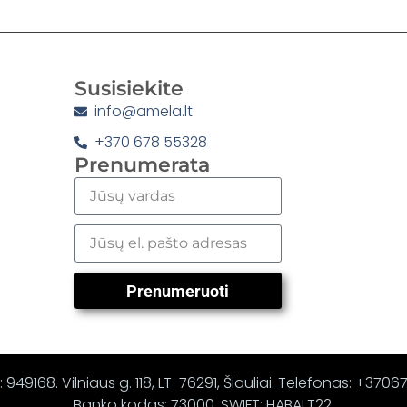
Susisiekite
info@amela.lt
+370 678 55328
Prenumerata
Prenumeruoti
 949168. Vilniaus g. 118, LT-76291, Šiauliai. Telefonas: +370
Banko kodas: 73000, SWIFT: HABALT22.