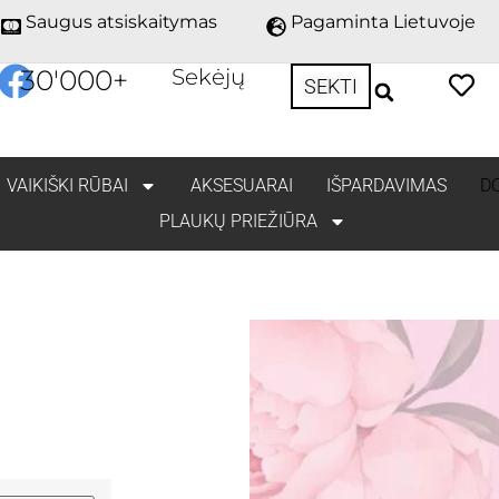
Saugus atsiskaitymas
Pagaminta Lietuvoje
30'000
+
Sekėjų
SEKTI
VAIKIŠKI RŪBAI
AKSESUARAI
IŠPARDAVIMAS
D
PLAUKŲ PRIEŽIŪRA