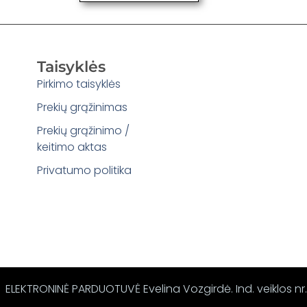
Taisyklės
Pirkimo taisyklės
Prekių grąžinimas
Prekių grąžinimo /
keitimo aktas
Privatumo politika
ELEKTRONINĖ PARDUOTUVĖ Evelina Vozgirdė. Ind. veiklos nr.: