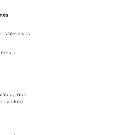
nės
ės fiksacijos
uteikia
plaukų, nuo
žiovinkite.