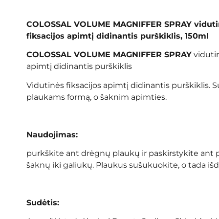
COLOSSAL VOLUME MAGNIFFER SPRAY viduti
fiksacijos apimtį didinantis purškiklis, 150ml
COLOSSAL VOLUME MAGNIFFER SPRAY
vidutin
apimtį didinantis purškiklis
Vidutinės fiksacijos apimtį didinantis purškiklis. S
plaukams formą, o šaknim apimties.
Naudojimas:
purkškite ant drėgnų plaukų ir paskirstykite ant 
šaknų iki galiukų. Plaukus sušukuokite, o tada išd
Sudėtis: