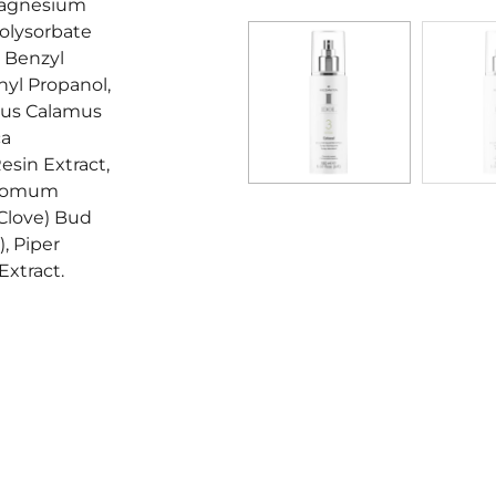
 Magnesium
Polysorbate
, Benzyl
yl Propanol,
orus Calamus
ca
sin Extract,
damomum
Clove) Bud
, Piper
Extract.