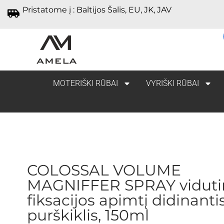
Pristatome į : Baltijos Šalis, EU, JK, JAV
MOTERIŠKI RŪBAI
VYRIŠKI RŪBAI
COLOSSAL VOLUME
MAGNIFFER SPRAY viduti
fiksacijos apimtį didinanti
purškiklis, 150ml