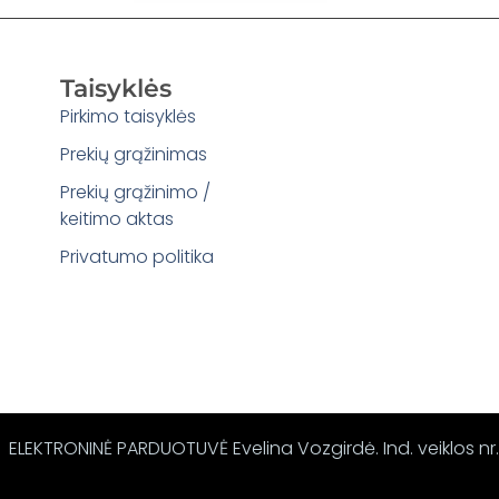
Taisyklės
Pirkimo taisyklės
Prekių grąžinimas
Prekių grąžinimo /
keitimo aktas
Privatumo politika
ELEKTRONINĖ PARDUOTUVĖ Evelina Vozgirdė. Ind. veiklos nr.: