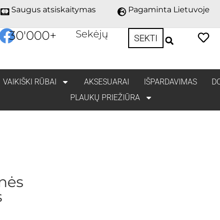
Saugus atsiskaitymas
Pagaminta Lietuvoje
30'000
+
Sekėjų
SEKTI
VAIKIŠKI RŪBAI
AKSESUARAI
IŠPARDAVIMAS
D
PLAUKŲ PRIEŽIŪRA
nės
s