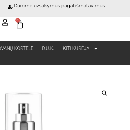
Darome užsakymus pagal išmatavimus
0
OVANŲ KORTELĖ
D.U.K.
KITI KŪRĖJAI