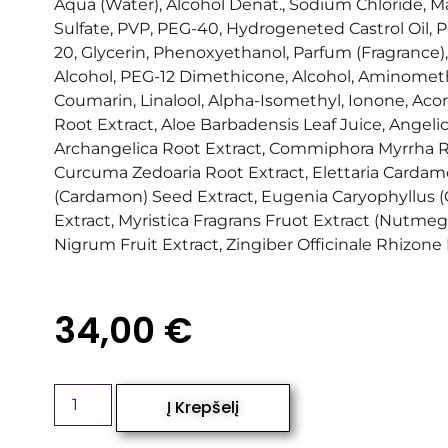
Aqua (Water), Alcohol Denat., Sodium Chloride,
Sulfate, PVP, PEG-40, Hydrogeneted Castrol Oil, 
20, Glycerin, Phenoxyethanol, Parfum (Fragrance)
Alcohol, PEG-12 Dimethicone, Alcohol, Aminometh
Coumarin, Linalool, Alpha-Isomethyl, Ionone, Ac
Root Extract, Aloe Barbadensis Leaf Juice, Angeli
Archangelica Root Extract, Commiphora Myrrha Re
Curcuma Zedoaria Root Extract, Elettaria Car
(Cardamon) Seed Extract, Eugenia Caryophyllus (
Extract, Myristica Fragrans Fruot Extract (Nutmeg)
Nigrum Fruit Extract, Zingiber Officinale Rhizone 
34,00
€
Į Krepšelį