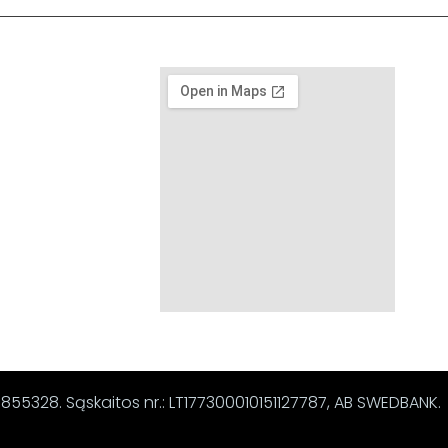
67855328. Sąskaitos nr.: LT177300010151127787, AB SWEDBANK.