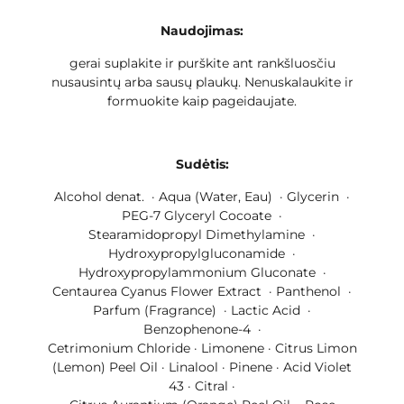
Naudojimas:
gerai suplakite ir purškite ant rankšluosčiu
nusausintų arba sausų plaukų. Nenuskalaukite ir
formuokite kaip pageidaujate.
Sudėtis:
Alcohol denat. · Aqua (Water, Eau) · Glycerin ·
PEG-7 Glyceryl Cocoate ·
Stearamidopropyl Dimethylamine ·
Hydroxypropylgluconamide ·
Hydroxypropylammonium Gluconate ·
Centaurea Cyanus Flower Extract · Panthenol ·
Parfum (Fragrance) · Lactic Acid ·
Benzophenone-4 ·
Cetrimonium Chloride · Limonene · Citrus Limon
(Lemon) Peel Oil · Linalool · Pinene · Acid Violet
43 · Citral ·