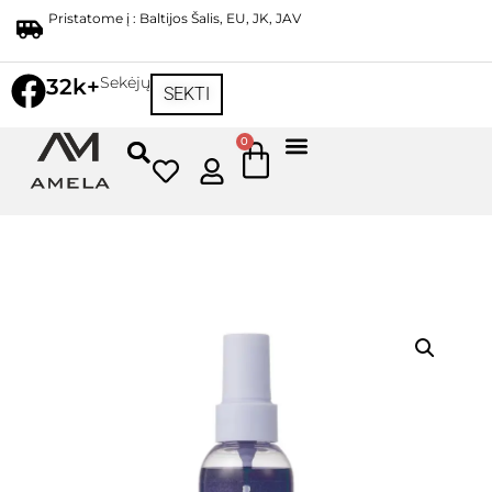
Pristatome į : Baltijos Šalis, EU, JK, JAV
Sekėjų
32k+
SEKTI
0