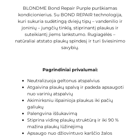
BLONDME Bond Repair Purple purškiamas
kondicionierius. Su BOND REPAIR technologija,
kuri sukuria sudėtingą dviejų tipų – vandenilio ir
joninių – jungčių tinklą, stiprinantį plaukus ir
suteikiantį jiems lankstumo. Rugiagėlės –
natūraliai atstato plaukų spindesį ir turi šviesinimo
savybių.
Pagrindiniai privalumai:
Neutralizuoja geltonus atspalvius
Atgaivina plaukų spalvą ir padeda apsaugoti
nuo varinių atspalvių
Akimirksniu išpainioja plaukus iki pačių
galiukų
Palengvina iššukavimą
Stiprina vidinę plaukų struktūrą ir iki 90 %
mažina plaukų lūžinėjimą
Apsaugo nuo džiovintuvo karščio žalos