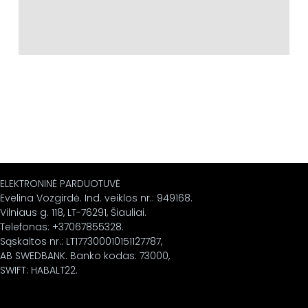
ELEKTRONINĖ PARDUOTUVĖ
Evelina Vozgirdė. Ind. veiklos nr.: 949168.
Vilniaus g. 118, LT-76291, Šiauliai.
Telefonas: +37067855328.
Sąskaitos nr.: LT177300010151127787,
AB SWEDBANK. Banko kodas: 73000,
SWIFT: HABALT22.