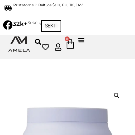
Pristatome į : Baltijos Šalis, EU, JK, JAV
Sekėjų
32k+
SEKTI
0