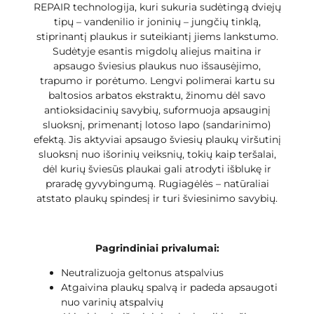
REPAIR technologija, kuri sukuria sudėtingą dviejų
tipų – vandenilio ir joninių – jungčių tinklą,
stiprinantį plaukus ir suteikiantį jiems lankstumo.
Sudėtyje esantis migdolų aliejus maitina ir
apsaugo šviesius plaukus nuo išsausėjimo,
trapumo ir porėtumo. Lengvi polimerai kartu su
baltosios arbatos ekstraktu, žinomu dėl savo
antioksidacinių savybių, suformuoja apsauginį
sluoksnį, primenantį lotoso lapo (sandarinimo)
efektą. Jis aktyviai apsaugo šviesių plaukų viršutinį
sluoksnį nuo išorinių veiksnių, tokių kaip teršalai,
dėl kurių šviesūs plaukai gali atrodyti išblukę ir
praradę gyvybingumą. Rugiagėlės – natūraliai
atstato plaukų spindesį ir turi šviesinimo savybių.
Pagrindiniai privalumai:
Neutralizuoja geltonus atspalvius
Atgaivina plaukų spalvą ir padeda apsaugoti
nuo varinių atspalvių