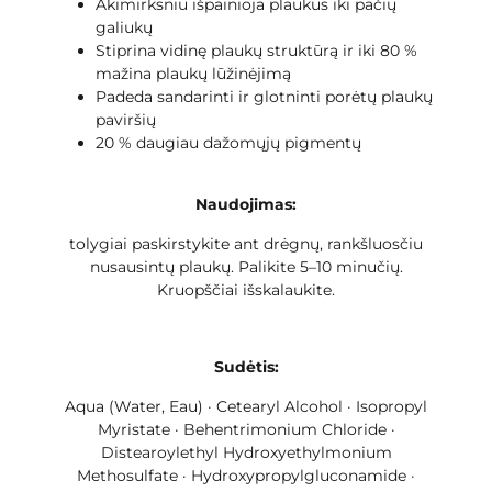
Akimirksniu išpainioja plaukus iki pačių
galiukų
Stiprina vidinę plaukų struktūrą ir iki 80 %
mažina plaukų lūžinėjimą
Padeda sandarinti ir glotninti porėtų plaukų
paviršių
20 % daugiau dažomųjų pigmentų
Naudojimas:
tolygiai paskirstykite ant drėgnų, rankšluosčiu
nusausintų plaukų. Palikite 5–10 minučių.
Kruopščiai išskalaukite.
Sudėtis:
Aqua (Water, Eau) · Cetearyl Alcohol · Isopropyl
Myristate · Behentrimonium Chloride ·
Distearoylethyl Hydroxyethylmonium
Methosulfate · Hydroxypropylgluconamide ·