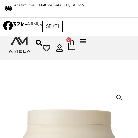
Pristatome į : Baltijos Šalis, EU, JK, JAV
Sekėjų
32k+
SEKTI
0