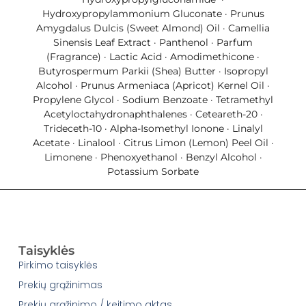
Hydroxypropylammonium Gluconate · Prunus
Amygdalus Dulcis (Sweet Almond) Oil · Camellia
Sinensis Leaf Extract · Panthenol · Parfum
(Fragrance) · Lactic Acid · Amodimethicone ·
Butyrospermum Parkii (Shea) Butter · Isopropyl
Alcohol · Prunus Armeniaca (Apricot) Kernel Oil ·
Propylene Glycol · Sodium Benzoate · Tetramethyl
Acetyloctahydronaphthalenes · Ceteareth-20 ·
Trideceth-10 · Alpha-Isomethyl Ionone · Linalyl
Acetate · Linalool · Citrus Limon (Lemon) Peel Oil ·
Limonene · Phenoxyethanol · Benzyl Alcohol ·
Potassium Sorbate
Taisyklės
Pirkimo taisyklės
Prekių grąžinimas
Prekių grąžinimo / keitimo aktas