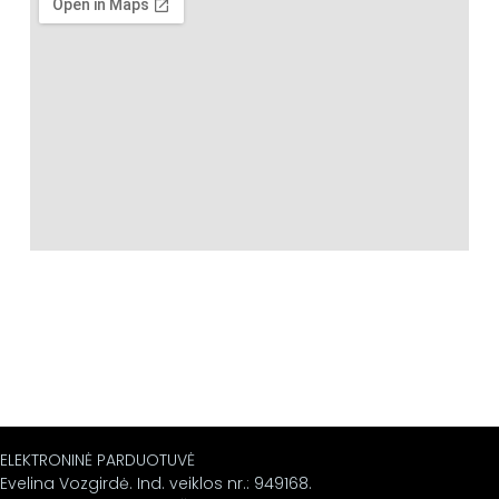
ELEKTRONINĖ PARDUOTUVĖ
Evelina Vozgirdė. Ind. veiklos nr.: 949168.