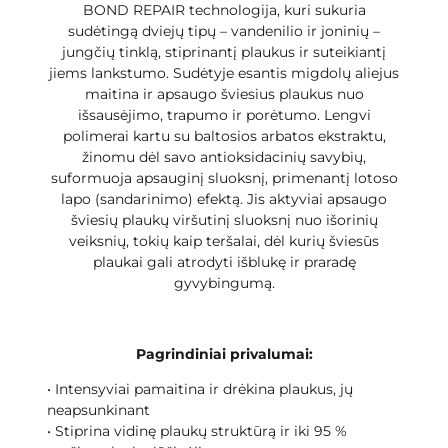
BOND REPAIR technologija, kuri sukuria
sudėtingą dviejų tipų – vandenilio ir joninių –
jungčių tinklą, stiprinantį plaukus ir suteikiantį
jiems lankstumo. Sudėtyje esantis migdolų aliejus
maitina ir apsaugo šviesius plaukus nuo
išsausėjimo, trapumo ir porėtumo. Lengvi
polimerai kartu su baltosios arbatos ekstraktu,
žinomu dėl savo antioksidacinių savybių,
suformuoja apsauginį sluoksnį, primenantį lotoso
lapo (sandarinimo) efektą. Jis aktyviai apsaugo
šviesių plaukų viršutinį sluoksnį nuo išorinių
veiksnių, tokių kaip teršalai, dėl kurių šviesūs
plaukai gali atrodyti išblukę ir praradę
gyvybingumą.
Pagrindiniai privalumai:
• Intensyviai pamaitina ir drėkina plaukus, jų
neapsunkinant
• Stiprina vidinę plaukų struktūrą ir iki 95 %