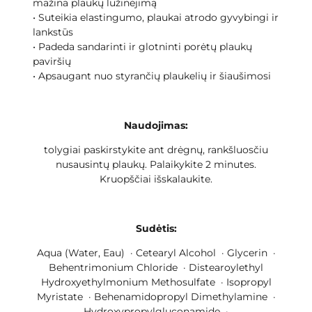
mažina plaukų lūžinėjimą
• Suteikia elastingumo, plaukai atrodo gyvybingi ir
lankstūs
• Padeda sandarinti ir glotninti porėtų plaukų
paviršių
• Apsaugant nuo styrančių plaukelių ir šiaušimosi
Naudojimas:
tolygiai paskirstykite ant drėgnų, rankšluosčiu
nusausintų plaukų. Palaikykite 2 minutes.
Kruopščiai išskalaukite.
Sudėtis:
Aqua (Water, Eau) · Cetearyl Alcohol · Glycerin ·
Behentrimonium Chloride · Distearoylethyl
Hydroxyethylmonium Methosulfate · Isopropyl
Myristate · Behenamidopropyl Dimethylamine ·
Hydroxypropylgluconamide ·