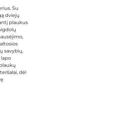
rius. Su
ą dviejų
nantį plaukus
migdolų
sausėjimo,
altosios
ų savybių,
 lapo
 plaukų
teršalai, dėl
dę