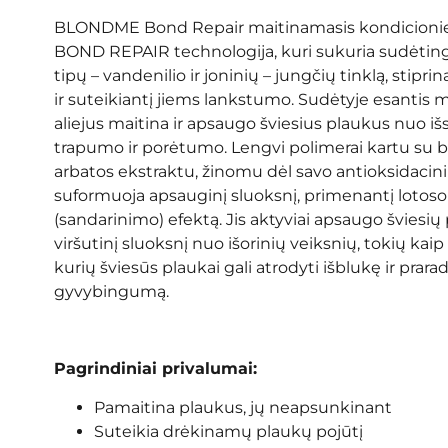
BLONDME Bond Repair maitinamasis kondicionie
BOND REPAIR technologija, kuri sukuria sudėting
tipų – vandenilio ir joninių – jungčių tinklą, stipri
ir suteikiantį jiems lankstumo. Sudėtyje esantis 
aliejus maitina ir apsaugo šviesius plaukus nuo iš
trapumo ir porėtumo. Lengvi polimerai kartu su b
arbatos ekstraktu, žinomu dėl savo antioksidacini
suformuoja apsauginį sluoksnį, primenantį lotoso
(sandarinimo) efektą. Jis aktyviai apsaugo šviesių
viršutinį sluoksnį nuo išorinių veiksnių, tokių kaip 
kurių šviesūs plaukai gali atrodyti išblukę ir prara
gyvybingumą.
Pagrindiniai privalumai:
Pamaitina plaukus, jų neapsunkinant
Suteikia drėkinamų plaukų pojūtį