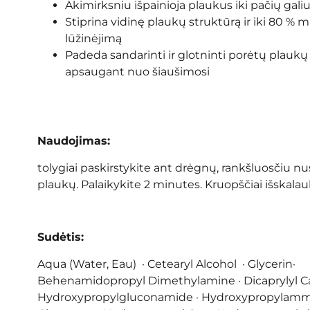
Akimirksniu išpainioja plaukus iki pačių gali
Stiprina vidinę plaukų struktūrą ir iki 80 % 
lūžinėjimą
Padeda sandarinti ir glotninti porėtų plaukų 
apsaugant nuo šiaušimosi
Naudojimas:
tolygiai paskirstykite ant drėgnų, rankšluosčiu n
plaukų. Palaikykite 2 minutes. Kruopščiai išskalau
Sudėtis:
Aqua (Water, Eau) · Cetearyl Alcohol · Glycerin·
Behenamidopropyl Dimethylamine · Dicaprylyl C
Hydroxypropylgluconamide · Hydroxypropyla