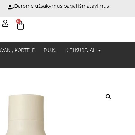
Darome užsakymus pagal išmatavimus
0
OVANŲ KORTELĖ
D.U.K.
KITI KŪRĖJAI