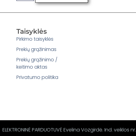
Taisyklės
Pirkimo taisyklės
Prekių grąžinimas
Prekių grąžinimo /
keitimo aktas
Privatumo politika
ELEKTRONINĖ PARDUOTUVĖ Evelina Vozgirdė. Ind. veiklos nr.: