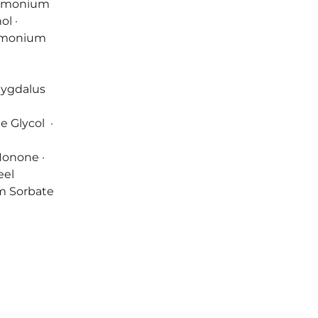
rimonium
ol ·
rimonium
mygdalus
e Glycol ·
Ionone ·
eel
um Sorbate