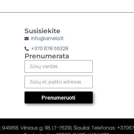
Susisiekite
info@amela.lt
+370 678 55328
Prenumerata
Prenumeruoti
 949168. Vilniaus g. 118, LT-76291, Šiauliai. Telefonas: +370