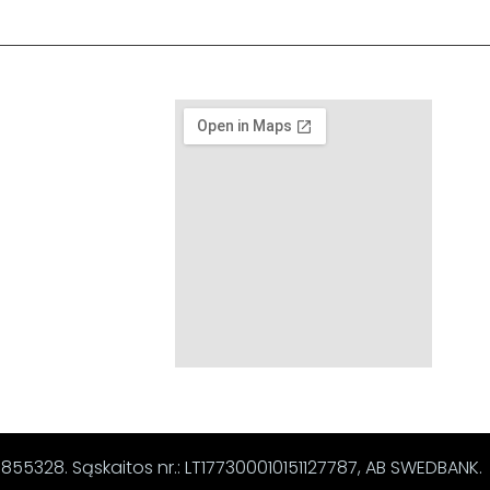
67855328. Sąskaitos nr.: LT177300010151127787, AB SWEDBANK.