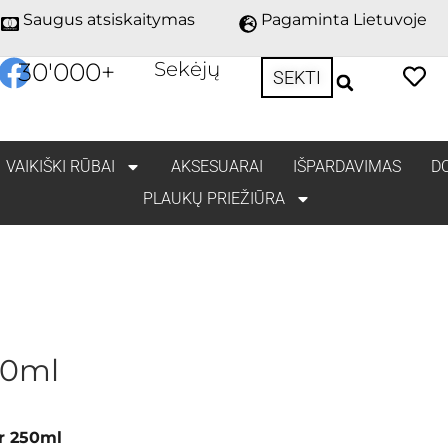
Saugus atsiskaitymas
Pagaminta Lietuvoje
30'000
+
Sekėjų
SEKTI
VAIKIŠKI RŪBAI
AKSESUARAI
IŠPARDAVIMAS
D
PLAUKŲ PRIEŽIŪRA
50ml
r 250ml