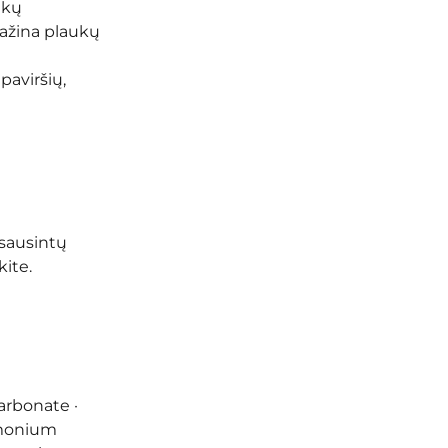
ukų
mažina plaukų
paviršių,
usausintų
kite.
arbonate ·
mmonium