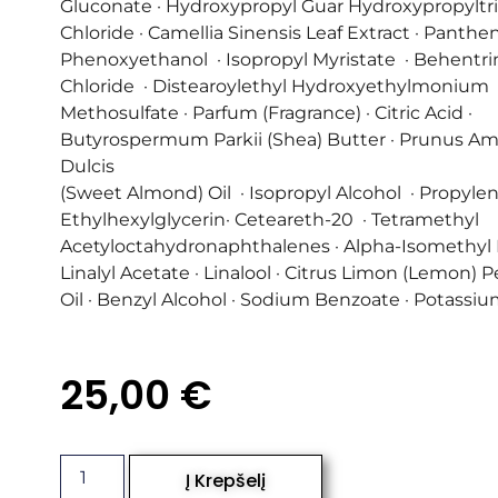
Gluconate · Hydroxypropyl Guar Hydroxypropylt
Chloride · Camellia Sinensis Leaf Extract · Panthen
Phenoxyethanol · Isopropyl Myristate · Behent
Chloride · Distearoylethyl Hydroxyethylmonium
Methosulfate · Parfum (Fragrance) · Citric Acid ·
Butyrospermum Parkii (Shea) Butter · Prunus A
Dulcis
(Sweet Almond) Oil · Isopropyl Alcohol · Propylen
Ethylhexylglycerin· Ceteareth-20 · Tetramethyl
Acetyloctahydronaphthalenes · Alpha-Isomethyl 
Linalyl Acetate · Linalool · Citrus Limon (Lemon) P
Oil · Benzyl Alcohol · Sodium Benzoate · Potassi
25,00
€
Į Krepšelį