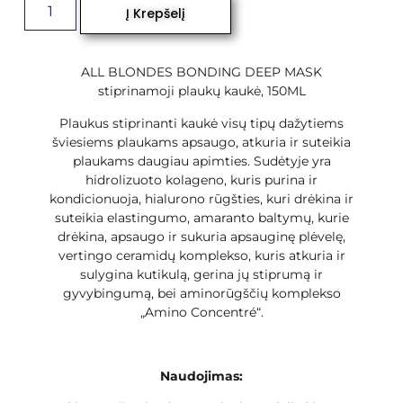
Į Krepšelį
ALL BLONDES BONDING DEEP MASK
stiprinamoji plaukų kaukė, 150ML
Plaukus stiprinanti kaukė visų tipų dažytiems
šviesiems plaukams apsaugo, atkuria ir suteikia
plaukams daugiau apimties. Sudėtyje yra
hidrolizuoto kolageno, kuris purina ir
kondicionuoja, hialurono rūgšties, kuri drėkina ir
suteikia elastingumo, amaranto baltymų, kurie
drėkina, apsaugo ir sukuria apsauginę plėvelę,
vertingo ceramidų komplekso, kuris atkuria ir
sulygina kutikulą, gerina jų stiprumą ir
gyvybingumą, bei aminorūgščių komplekso
„Amino Concentré“.
Naudojimas: