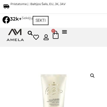
Pristatome į : Baltijos Šalis, EU, JK, JAV
Sekėjų
32k+
SEKTI
0