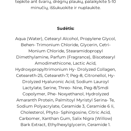
tepkite ant švarių, drėgnų plaukų, palaikykite 5-10
minučių, iššukuokite ir nuplaukite.
Sudėtis:
Aqua (Water), Cetearyl Alcohol, Propylene Glycol,
Behen- Trimonium Chloride, Glycerin, Cetri-
Monium Chloride, Stearamidopropyl
Dimethylamine, Parfum (Fragrance), Biscetearyl
Amodimethicone, Lactic Acid,
Hydroxypropyltrimonium Hy- Drolyzed Collagen,
Ceteareth-25, Ceteareth-7, Peg-8, Citronellol, Hy-
Drolyzed Hyaluronic Acid, Sodium Lauroyl
Lactylate, Serine, Threo- Nine, Peg-8/Smdi
Copolymer, Phe- Noxyethanol, Hydrolyzed
Amaranth Protein, Palmitoyl Myristyl Serina- Te,
Sodium Polyacrylate, Ceramide 3, Ceramide 6 Ii,
Cholesterol, Phyto- Sphingosine, Citric Acid,
Carbomer, Xanthan Gum, Salix Nigra (Willow)
Bark Extract, Ethylhexylglycerin, Ceramide 1.